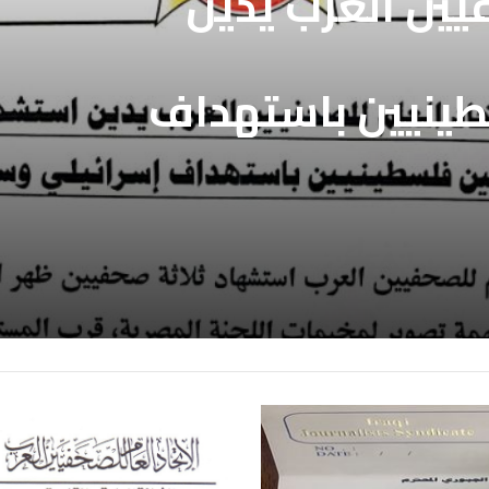
فيين العرب يدين
طينيين باستهداف
ع غزة