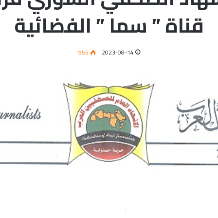
قناة ” سما ” الفضائية
955
2023-08-14