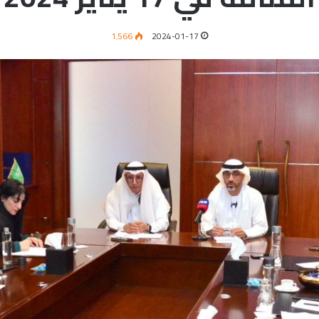
1٬566
2024-01-17