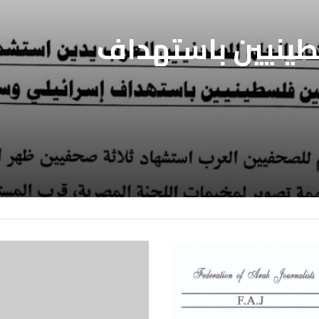
فيين العرب يطالب
بالافراج عن
فيين العرب يدين
ين المعتقلين
طينيين باستهداف
ع غزة