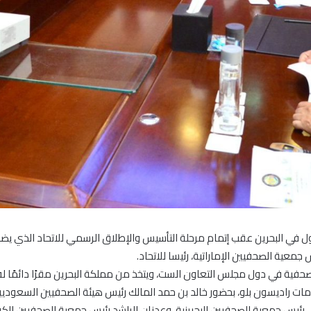
أول في البحرين عقب إتمام مرحلة التأسيس والإطلاق الرسمي للاتحاد الذي ي
عية الصحفيين الإماراتية، رئيسا للاتحاد.
حفية في دول مجلس التعاون الست، ويتخذ من مملكة البحرين مقرًا دائمًا له
ومات راديسون بلو، بحضور خالد بن حمد المالك رئيس هيئة الصحفيين السعود
 رئيس جمعية الصحفيين البحرينية، وعدنان الراشد رئيس جمعية الصحفيين ال