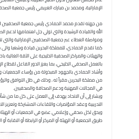
الإماراتية، ومحمد بن مبارك العريمي رئيس جمعية الصحف
من جهته تقدم محمد الحمادي رئيس جمعية الصحفيين الإمار
الله والقيادة الرشيدة والتي تولي جل اهتمامها لدعم ال
ومواصلة العطاء عبر جمعية الصحفيين الإماراتية والتي 
كما تقدم الحمادي، للمملكة البحرين قيادة وشعبا والى ج
والهيئات والمراكز الصحفية الخليجية على الثقة الغالية ب
بالعمل الصحفي الخليجي، بما يعزز الدور الفاعل لقطاع الإع
وأشاد الحمادي بالجهود المبذولة من رؤساء الجمعيات واله
من مملكة البحرين مقراً له ، وذلك في ظل التوافق والرؤ
في المجالات المهنية ودعم الصحافة والصحفيين.
ويشار إلى أن الاتحاد يهدف إلى العمل على كل ما من شأنه
التدريبية وعقد المؤتمرات واللقاءات المشتركة وتعزيز ا
ويحق لكل صحفي وإعلامي عضو في الجمعيات أو الهيئات أو ال
طريق الجمعية أو الهيئة أو المركز أو الرابطة أو النقابة أو