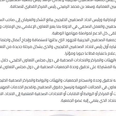
يين العمانية، وسعد بن محمد الرميحي رئيس المركز القطري للصحافة.
اتية ورئيس اتحاد الصحفيين الخليجيين ببالغ الشكر والعرفان إلى صاحب الس
صحفيين والعمل الصحفي في الدولة بما يعزز التعاون الإعلامي بين الإمارات و
تتلقى كل الدعم لمواصلة مهامها الوطنية.
معية الصحفيين البحرينية للجهود التي بذلتها لاستضافة وإنجاح أعمال واجتما
اختياره أول رئيس لاتحاد الصحفيين الخليجيين، والذي يشكل مرحلة جديدة من الت
لام باعتباره قطاعا حيويا ومؤثرا.
يئات والمراكز والاتحادات الصحفية في دول مجلس التعاون الخليجي، خلال الم
ية المشتركة على تحقيق وحدة الجمعيات الصحفية في دول مجلس التعاون لدول ا
 تحقيق وحدة وانسجام الجمعيات والهيئات والروابط والمراكز الصحفية الخليجي
لتعاون في المجالات المهنية وترسيخ حقوق الصحفيين وتقديم الخدمات المهني
مراكز أو الروابط أو النقابات أو الاتحادات الصحفية المنتمية إلى الاتحاد، ا
 الاتحاد الذي ينتمي إليه عضو الجمعية.