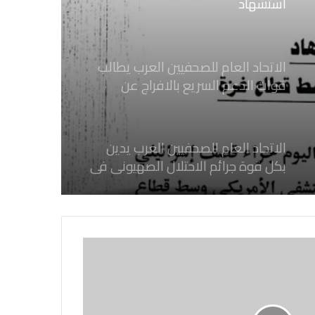
قوات الدعم السريع بالافراج عن
الصحفيين السودانيين المعتقلين لديها
فوراً
الاتحاد العام للصحفيين العرب يدين
بكل قوة جرائم الاحتلال الصهيوني فى
غزة والتي نتج عنها اغتيال خمسة
صحفيين فلسطينيين
الاتحاد العام للصحفيين العرب يدين
بكل قوة اغتيال الزميل ابراهيم عجاج
المصور فى الوكالة العربية السورية
للانباء سانا
الاتحاد العام للصحفيين العرب يتضامن
مع نقابة الصحفيين اليمنيين فى عدن
ضد الإجراءات التعسفية من السلطات
اليمنية
اتحاد الصحفيين العرب يتسلم مقره