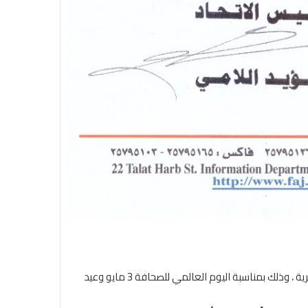
الاتحاد العام للصحفيين العرب يدين
بكل قوة جريمة إغتيال الاحتلال
الصهيوني للصحفيين الفسطينيين فى
غزة
يطالب الاتحاد العام للصحفيين العرب بتحرير الصحافة والإعلام من البيروقراطية الحكومية نتيجة القيود المشددة والعقوبات السالبة للحرية ، وذلك بمناسبة اليوم العالمي للصحافة 3 مايو وعيد
الاتحاد العام للصحفيين العرب يطالب