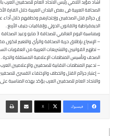
أشاد مؤيد اللامي رئيس الاتحاد العام للصحفيين العرب بال
الصحافة العربية فى بعض البلدان العربية خلال الفترة الأخ
إن جرائم قتل الصحفيين وإحتجازهم وخطفهم خلال أداء عمله
الديمقراطية والقانون الدولي وإتفاقيات جنيف الأربع .
وبمناسبة اليوم العالمي للصحافة 3 مايو وعيد الصحافة العربية 6 مايو يطالب الاتحاد العام للصحفيين العرب بما يلى : –
– الإسراع بإطلاق حرية الصحافة والرأي والتعبير لتكون م
– تطهير القوانيين والتشريعات العربية من العقوبات السا
الصحف وتأسيس المنظمات الإعلامية المستقلة والحرة .
– تدعيم المنظمات النقابية للصحفيين والإعلاميين العرب و
– إعتبار جرائم القتل والخطف والإختفاء القسري للصحفيين 
والاتحاد العام للصحفيين العرب يؤكد بهذه المناسبة ع
مشاركة عبر البريد
طباع
فيسبوك
X