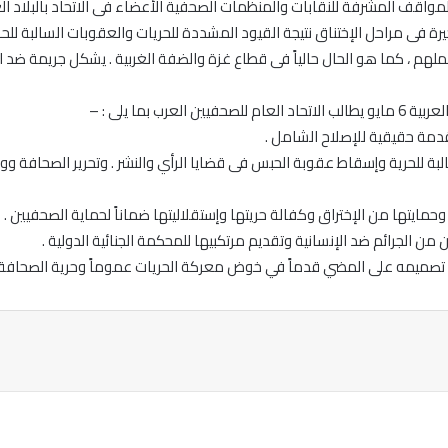
مواقف المشرفة للنقابات والمنظمات الصحفية الأعضاء فى الاتحاد بالبلاد العرب
يرة فى مراحل الإختناق نتيجة القيود المشددة للحريات والعقوبات السالبة للحري
م ، كما هو الحال حالياً فى قطاع غزة والضفة الغربية . يشكل جريمة ضد الإ
قدمة حقيقية للإصلاح الشامل .
لبة للحرية وإسقاط عقوبة الحبس فى قضايا الرأي والنشر . وتحرير الصحافة و
حمايتها من الإختراق وكفالة حريتها وإستقلاليتها ضماناً لحماية الصحفيين .
من الجرائم ضد الإنسانية وتقديم مرتكبيها للمحكمة الجنائية الدولية .
لى تصميمه على المضي قدماً في خوض معركة الحريات عموماً وحرية الصحافة
ة