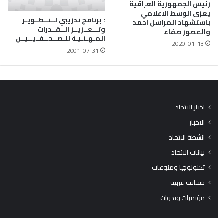
رئيس الجمهورية العراقية
يعزي الوسط الاعلامي
: برنامج تدريبي لــتــطــويـر
باستشهاد المراسل احمد
وتـــعــزيــز الــقــدرات
والمصور صفاء
المـهـنـيـة للـصــحــفــيــيــن
2020-01-13
2001-07-31
اخبار الاتحاد
الاخبار
انشطة الاتحاد
بيانات الاتحاد
تكنولوجيا ومنوعات
صحافة عربية
مؤتمرات وندوات