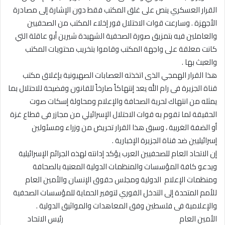
القرار العسكري ينص على غلق المكتب فقط دون الإشارة إلى مصادرة
الأجهزة . وسارعت قوات الاحتلال فور إخلاء المكتب من الصحفيين
والعاملين فيه بتمزيق صورة الصحفية الشهيدة شيرين أبو عاقلة التي
كانت معلقة على واجهة المكتب وقاموا بتخريب محتويات المكتب
والعبث بها .
هذا القرار الهمجي الذى اتخذته العصابات الصهيونية بإغلاق مكتب
قناة الجزيرة فى رام الله يعد إنتهاكاً صارخاً للقانون وفضيحة للاحتلال بما
يمثله من انتهاك لحرية الصحافة والإعلام ومحاولة إسكات صوت
الحقيقة لما تقوم به قوات الاحتلال الإسرائيلي من مجازر فى قطاع غزة
أو الضفة الغربية ، وسبق هذا القرار تحريض من وزراء ومسئولين
إسرائيليين ضد قناة الجزيرة الإخبارية .
إن الاتحاد العام للصحفيين العرب يؤكد إدانته لهذه الجرائم الإسرائيلية
ويدعو كافة المؤسسات والمنظمات الدولية المعنية بالصحافة
ومنظمات الإعلام الدولية ومجلس حقوق الإنسان والأمين العام
للأمم المتحدة إلى التدخل الفوري لتوفير الحماية للمؤسسات الصحفية
والإعلامية فى فلسطين وفق المعاهدات والمواثيق الدولية .
الأمين العام رئيس الاتحاد