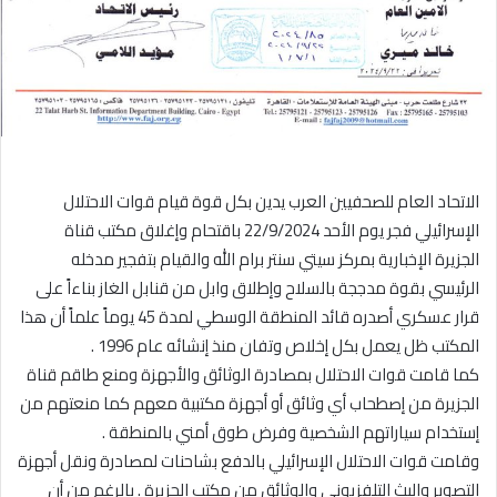
الاتحاد العام للصحفيين العرب يدين بكل قوة قيام قوات الاحتلال
الإسرائيلي فجر يوم الأحد 22/9/2024 باقتحام وإغلاق مكتب قناة
الجزيرة الإخبارية بمركز سيتي سنتر برام الله والقيام بتفجير مدخله
الرئيسي بقوة مدججة بالسلاح وإطلاق وابل من قنابل الغاز بناءاً على
قرار عسكري أصدره قائد المنطقة الوسطي لمدة 45 يوماً علماً أن هذا
المكتب ظل يعمل بكل إخلاص وتفان منذ إنشائه عام 1996 .
كما قامت قوات الاحتلال بمصادرة الوثائق والأجهزة ومنع طاقم قناة
الجزيرة من إصطحاب أي وثائق أو أجهزة مكتبية معهم كما منعتهم من
إستخدام سياراتهم الشخصية وفرض طوق أمني بالمنطقة .
وقامت قوات الاحتلال الإسرائيلي بالدفع بشاحنات لمصادرة ونقل أجهزة
التصوير والبث التلفزيوني والوثائق من مكتب الجزيرة . بالرغم من أن