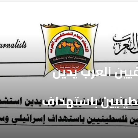
فيين العرب يطالب
فيين العرب يدين
بالافراج عن
ين المعتقلين
طينيين باستهداف
ع غزة