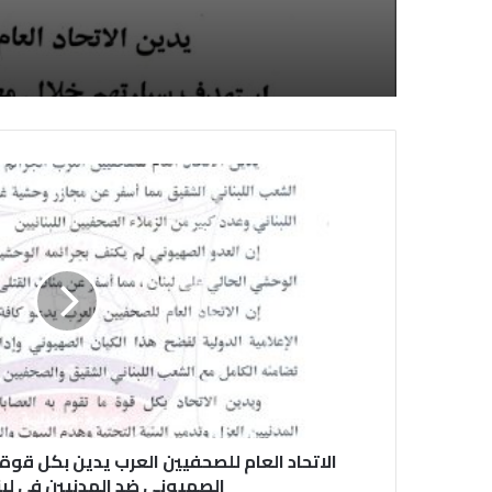
الاتحاد العام للصحفيين العرب يدين بكل قوة ا
الصهيوني ضد المدنيين في لب