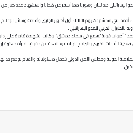
العدو الإسرائيلي ضد لبنان وسوريا مما أسفر عن ضحايا واستشهاد عدد كبير من
 أحمد التي استشهدت يوم الثلاثاء أول أكتوبر الجاري وأفادت وسائل الإعل
بالطيران الحربي للعدو الإسرائيلي .
 أحمد ” أصوات قوية تسمع فى سماء دمشق” وكانت الشهيدة قادرة على إدار
غطية الأحداث الكبري والبرامج الهامة ودافعت عن حقوق المرأة معتبرة إن 
لامية الدولية ومجلس الأمن الدولي بتحمل مسئولياته والقيام بوضع حد لهذا ال
قيق .
ة