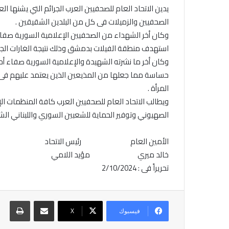
يدين الاتحاد العام للصحفيين العرب الجرائم التي يشنها 
الصحفيين والزميلات فى كل من البلدين الشقيقين .
وكان أخر الشهداء من الصحفيين الإعلامية السورية صفاء
استهدف منطقة الفيلات بدمشق وذلك نتيجة الغارات الجوية 
وكان أخر ما نشرته الشهيدة والإعلامية السورية صفاء
حساسة مما جعلها من المذيعين الذين يعتمد عليهم فى ت
المرأة .
ويطالب الاتحاد العام للصحفيين العرب كافة المنظمات الإع
الصهيوني وتوفير الحماية للشعبين السوري واللبناني الش
الأمين العام رئيس الاتحاد
خالد ميري مؤيد اللامي
تحريراً فى : 2/10/2024
مشاركة عبر البريد
طباع
فيسبوك
X