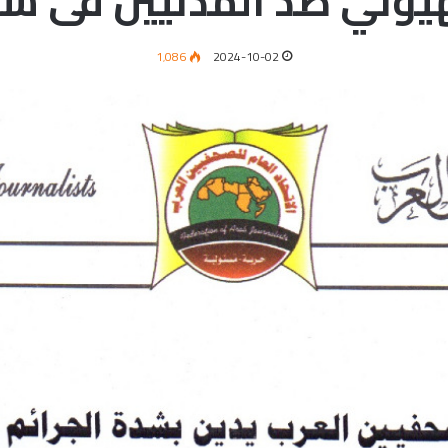
يوني ضد المدنيين فى سور
1٬086
2024-10-02