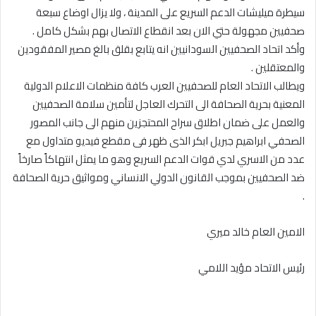
سيطرة ميليشات الدعم السريع على المدينة ، ولا يزال اوضاع سبعة
صحفيين مجهولة حتي الان بعد انقطاع الاتصال بهم بشكل كامل .
وأكد اتحاد الصحفيين السودانيين انه يتابع بقلق بالغ مصير المفقودين
والمعتقلين .
ويطالب الاتحاد العام للصحفيين العرب كافة منظمات الاعلام الدولية
المعنية بحرية الصحافة الى التحرك العاجل لتأمين سلامة الصحفيين
والعمل على ضمان اطلاق سراح المحتجزين منهم الى جانب المصور
الصحفي ابراهيم جبريل ابكر الذى ظهر فى مقطع فيديو متداول مع
عدد من الاسري لدي قوات الدعم السريع وهو ما يمثل انتهاكاً صارخاً
ضد الصحفيين بموجب القانون الدولي الانساني ومواثيق حرية الصحافة
.
الامين العام خالد ميري
رئيس الاتحاد مؤيد اللامي