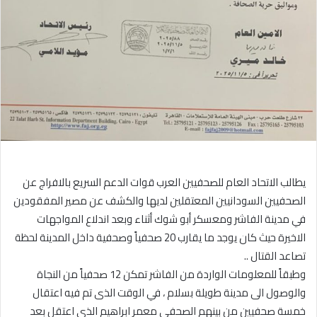
يطالب الاتحاد العام للصحفيين العرب قوات الدعم السريع بالافراج عن
الصحفيين السودانيين المعتقلين لديها والكشف عن مصير المفقودين
في مدينة الفاشر ومعسكر أبو شوك أثناء وبعد اندلاع المواجهات
الاخيرة حيث كان يوجد ما يقارب 20 صحفياً وصحفية داخل المدينة لحظة
تصاعد القتال ..
وطبقاً للمعلومات الواردة من الفاشر تمكن 12 صحفياً من النجاة
والوصول الى مدينة طويلة بسلام ، في الوقت الذى تم فيه اعتقال
خمسة صحفيين من بينهم الصحفي معمر ابراهيم الذى اعتقل بعد