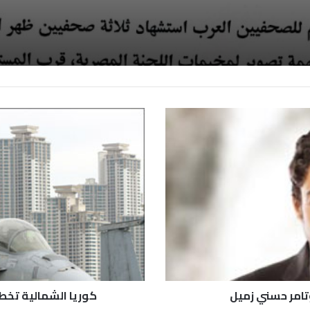
ين المعتقلين
وتامر حسني زميل
كوريا الشمالية تخط