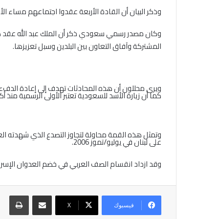
وذكر البيان أن القادة الأربعة عقدوا اجتماعهم مساء الأرب
وكان مصدر رسمي سعودي ذكر أن الملك عبد الله عقد كذلك 
المشتركة وآفاق التعاون بين البلدين وسبل تعزيزها.
ويرى محللون أن هذه المحادثات تهدف إلى إعادة الدفء
كما أن زيارة الأسد للسعودية تعتبر الأولى الرسمية منذ أ
وتمثل هذه القمة محاولة لتجاوز التصدع الذي شهدته العلا
على لبنان في يوليو/تموز 2006.
وقد ازداد انقسام الصف العربي في خضم العدوان الإسرائيلي الذي استهدف قطاع غزة من 27 ديسمبر/كانون الأو
مشاركة عبر البريد
طباع
فيسبوك
X