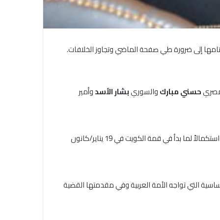
مها إلى ضرورة طي صفحة الماضي وتجاوز الخلافات.
لمصري
حسني مبارك
والسوري
بشار الأسد
وأمير
وقال بيان صدر عقب الاجتماع إن هذه القمة تأتي تنفيذاً لإرادة جماعية من قادة الدول الأربع لتنقية الأجواء العربية وتحقيق المصالحة استكمالاً لما بدأ في قمة الكويت في 19 يناير/كانون
ساسية التي تواجه الأمة العربية وفي مقدمتها القضية
الاتحاد العام للصحفيين العرب يطالب
بدعم حرية الصحافة فى الدول العربية