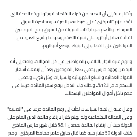
وأشار عنبة إلى أن العديد من خبراء الاقتصاد فوجئوا بهذه الخطة التي
تؤكد عزم "المركزي" على ضبط سعر الصرف.. ومحاصرة السوق
السوداء.. والأهم هو اجتذاب السيولة من السوق بمنح المودعين
لفائدة تعادل أو تزيد على نسبة التضخم وهو ما يشجع العديد من
المواطنين على الذهاب إلى البنوك ووضع أموالهم.
واتهم عنبة التجار بالتلاعب بالمواطنين في كل المجالات، ولفت إلى أنه
لابد من وجود حارس يحمي صغار المودعين بعد أن ارتفعت أسعار
المواد الغذائية والسلع الكهربائية والسيارات وكل شيء وتخطى
التضخم حاجز الـ12%.. ولذلك جاء التدخل برفع سعر الفائدة حرصا على
عدم تآكل أموال المواطنين البسطاء.
وقال عنبة إن لجنة السياسات لجأت إلى رفع الفائدة حرصا على "الغلابة"
وعلى العدالة الاجتماعية ولم يهتم كثيرا بارتفاع فائدة الدين العام على
الدولة حيث أن ارتفاع الفائدة بمعدل 5.1% خلال شهر مارس الماضي
كلف الدولة 50 مليار جنيه كما قال طارق عامر محافظ المركزي.. ومع