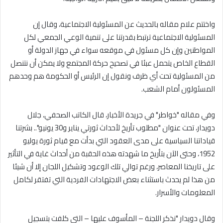
واختتم علام مقاله بالحديث عن المسئولية الاجتماعية، وقال إن
المسئولية الاجتماعية ترتبط بقدرتنا على تنمية الوعي الجمعي لكل
المواطنين وإن كل مسئول في موقعه سواء في جهاز الدولة أو
القطاع الخاص يتحمل عبئا في تصحيح حركة المجتمع ولا يمكن أن نتنصل
من المسئولية تحت أي ظرف ونقول إن الرئيس أو الحكومة هم وحدهم
المسئولون أمام الشعب.
وفي مقاله "خواطر" في جريدة الأخبار، قال الكاتب الصحفي، جلال
دويدار، تحت عنوان "مطلوب تأريخ لأحداث ثورتي يناير و30 يونيو".. بشرتنا
قياداتنا السياسية على مدى العقود التي بدأت مع قيام ثورة يوليو
1952، وحتى الآن بتأريخ ما شهدته هذه الحقبة من أحداث غاية في التأثير
على تاريخنا المعاصر، ورغم توالي تلك الوعود وتشكيل اللجان إلا أن شيئا
من هذا لم يحدث باستثناء بعض الاجتهادات الفردية التي تفتقر لكامل
المعلومات والأسرار.
وقال دويدار "نذكر اللجنة – المأسوف عليها – التي كلفت بتسجيل