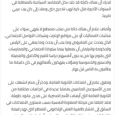
لندرك أن هناك كارثة قد حلت بكل المقاصد السياحية بالمنطقة في
السنوات الأخيرة مثل كرة لهب تتدحرج حتى وصلت إلى كل بيت عربي
تقريبا.
وأضاف علام أن هناك حالة من صخب مصطنع لا ينتهي سواء على
شاشات الفضائيات أو على مواقع الإنترنت وشبكات التواصل الاجتماعي.
الكل يتحدث عن المفروض وما يجب أن يحدث وما ينبغي على الرئيس
والحكومة والبرلمان أن يفعلوا بينما سلوكنا الاجتماعي والممارسات
التي يقوم بها من يدعون أنفسهم حراسا للقيم والأخلاق والفضيلة
والدستور والخصوصية وهؤلاء ينتهكون بأفعالهم في كل دقيقة ما
يطالبون به الناس ليل نهار.
وتطرق علام إلى امتحانات الثانوية العامة، وذكر أن مصر انشغلت على
مدى الأسبوعين الماضيين بقضايا عديدة في اتجاهات مختلفة من
الثانوية العامة التي أرهقت الأسر المصرية على مدى عقود طويلة،
فقد انتقلنا من مرحلة الضغوط النفسية بسبب مستوى الامتحانات في
السابق إلى انتشار ظاهرة الغش الإلكتروني المنظم التي تهدر قيمة