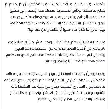
الأحداث التي سبقت والتي أعقبت حرب أكتوبر المجيدة إلا أن كل ما تم لم
يتجاوز ما سجلته الوثائق العسكرية. محصلة هذا الإهمال في تحقيق
هذا الهدف الوطني والقومي يعني سقوط وضياع تفاصيل مهمة
تتعلق بالتفاصيل التاريخية نتيجة النسيان أو اختفاء الشهود الموثوق
بهم الذين إما كانوا جزءا منها أو متابعين عن قرب لها".
وأضاف أنه علينا أن نتذكر هذا المطلب ونحن نعيش حاليا فاعليات ثورة
30 يونيو التي أنقذت الدولة المصرية من السقوط فريسة للجهل
والضياع.. ليس خافيا أبعاد وفاعليات هذه المحنة التي استهدفت طمس
معالم هذه الدولة حضاريا وتاريخيا وإنسانيا.
وذكر دويدار أن ذلك جاء استنادا إلى توجهات وشعارات خادعة ومضللة،
فقد جرى استخدام الدين في الترويج لهذا الفكر الخوارجي الذي لا علاقة
له بالتعاليم أو المبادئ الصحيحة، وكان من نتيجة هذا المخطط حالة
التشويه وعدم الاستقرار والبلبلة التي نعيشها ويعيشها معنا العالم
واتسمت بالافتئات على الدين الإسلامي العظيم.