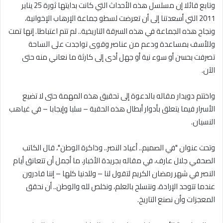
وتابع قائلا إن مسلسل هذه الأحداث التي كانت بدايتها ثورة 25 يناير
2011 التي أسعدتنا إلى أن تعرضت لسطو جماعة الإرهاب الإخوانية،
ونجاح هذه الجماعة في هذه السرقة التاريخية.. لم تتم اعتباطا. إنها تمت
وللأسف بمساعدة ودعم من عناصر وقوى تواجدت على الساحة
تصرفت بحسن أو سوء نية أو جهل أدى إلى كارثة ما نعاني منه حتى
الآن.
واختتم دويدار مقاله بالدعوة إلى تحقيق هذه المهمة حتى لا تضيع
الأسرار فيما يتعلق بأدوار أبطال هذه الحقبة – سلبا وإيجابا – في غياهب
النسيان.
وتحت عنوان "في الصميم.. أعياد النصر.. وذاكرة الوطن"، قال الكاتب
الصحفي جلال عارف، في مقاله بجريدة الأخبار، ما أجمل أن تتعانق أيام
النصر في شهر رمضان الكريم لتقول لنا – وللدنيا كلها – إننا قادرون
عندما تتوحد الإرادة، ونتسلح بالعلم، ونخلص لله والوطن.. أن نحقق
المعجزات وأن نصنع التاريخ.