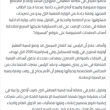
تكافؤ الفرص في نظامنا التعليمي المهترئ أساسا وتقدم المجتمع
بصورة مشوهة وقبيحة أمام النشء خاصة عندما لا يجد الطالب
المجتهد وقفة جادة من الوزارة المعنية التي يبدو من تصريحات
مسئوليها عدم الصرامة والجدية في التناول بينما كانت وزارة الداخلية
ممثلة في مباحث الإنترنت على قدر المسئولية بتحركها السريع لملاحقة
أصحاب الصفحات المشبوهة على موقع "فيسبوك".
وأضاف علام أن الرئيس عبد الفتاح السيسي قد وضع قضية التعليم
أولوية قصوى في رؤيته للمستقبل وفي إستراتيجية 2030 التي تهدف
إلى الارتقاء بالمواطن المصري بمعدلات محددة، تحقق أهداف التنمية
الشاملة في مدى زمني معروف، وعقد الرئيس عشرات الاجتماعات من
المجالس المتخصصة وخبرائها ويعلم أن الأمر يحتاج إلى وقت وفترة زمنية
غير قصيرة لإصلاحه.
وتناول علام في مقاله أيضا قضية العطش التي ضربت أراضي زراعية في
أنحاء متفرقة مرورا بقضايا الممارسة الإعلامية الفجة من جانب شركات
إعلانية تقوم بتصميم إعلانات وتبثها فضائيات ضد الذوق العام والحياء
وتستغل الأطفال بطريقة لا تليق بقيم التربية الواجبة.