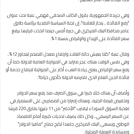
وفي جريدة الجمهورية، يقول الكاتب الصحفي فهمي عنبة تحت عنوان
"رفع الفائدة .. ينحاز للغلابة"، إن لجنة السياسة النقدية برئاسة طارق
عامر محافظ البنك المركزي في حيرة أمس حينما اتخذت قرارها برفع
سعر الفائدة على الإيداع والإقراض بنسبة 1%.
وقال عنبة "كلنا يعيش حالة الغلاء وارتفاع معدل التضخم ليتجاوز 12%..
وفي نفس الوقت هناك عجز متزايد في الموازنة العامة للدولة كما أن
رفع سعر الإقراض يعني زيادة العبء أكثر على الموازنة لارتفاع خدمة أو
فائدة الدين العام الذي تقترضه الدولة كأذون خزانة".
وأضاف أن هناك خللا كبيرا في سوق الصرف منذ رفع سعر الدولار
وتخفيض قيمة الجنيه.. وهناك إصرارا من المضاربين على الاستمرار في
تغذية السوق السوداء ليقترب "الأخضر" من 11 جنيها بفارق 220 قرشا
عن السعر الرسمي.. وكل ذلك يضيف تحديات كبيرة أمام الاقتصاد
الوطني ويسعى البنك المركزي جاهدا لكبح جماح "مافيا الدولار"
ومساندة العملة المحلية.