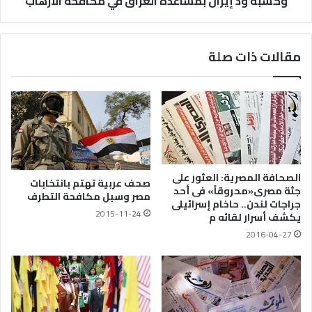
وكسبه ود إيران بمساعدة العراق في مكافحة الارهاب
مقالات ذات صلة
الصحافة المصرية: العثور على
صحف عربية تهتم بانتخابات
جثة مصرى«محروقاً» فى أحد
مصر وسبل مكافحة التطرف
جراجات لندن.. حاخام إسرائيلى
2015-11-24
يكشف أسرار لقائه م
2016-04-27