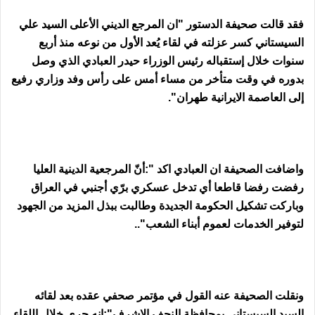
فقد قالت صحيفة الدستور "ان المرجع الديني الأعلى السيد علي
السيستاني كسر عزلته في لقاء يُعد الأول من نوعه منذ أربع
سنوات خلال إستقباله رئيس الوزراء حيدر العبادي الذي وصل
بدوره في وقت متأخر من مساء أمس على رأس وفد وزاري رفيع
إلى العاصمة الايرانية طهران".
واضافت الصحيفة ان العبادي اكد ":أنّ المرجعية الدينية العليا
رفضت رفضا قاطعا أي تدخل عسكري برّي أجنبي في العراق
وباركت تشكيل الحكومة الجديدة وطالبت ببذل المزيد من الجهود
لتوفير الخدمات لعموم أبناء الشعب"..
ونقلت الصحيفة عنه القول في مؤتمر صحفي عقده بعد لقائه
السيد السيستاني بمحافظة النجف الاشرف":انه جرى خلال اللقاء