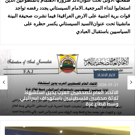
صفحتها الاولى تحت عنوان/اكد ضرورة الاهتمام بالمتطوعين الذين
استجابوا لنداء المرجعية..الامام السيستاني يجدد رفضه تواجد
قوات برية اجنبية على الارض العراقية/ فيما نشرت صحيفة البينة
مانشيتا تحت عنوان/السيد السيستاني يكسر حظره على
السياسيين باستقبال العبادي
اخبار الاتحاد
2026-01-21
الاتحاد العام للصحفيين العرب يدين استشهاد
ثلاثة صحفيين فلسطينيين باستهداف إسرائيلي
وسط قطاع غزة