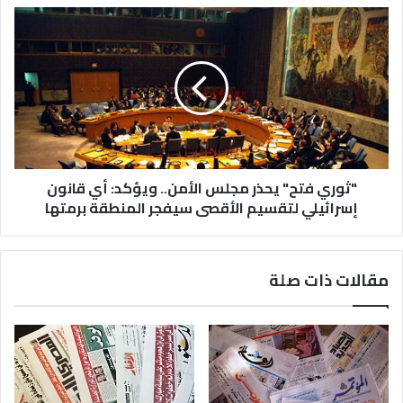
"ثوري فتح" يحذر مجلس الأمن.. ويؤكد: أي قانون
إسرائيلي لتقسيم الأقصى سيفجر المنطقة برمتها
مقالات ذات صلة