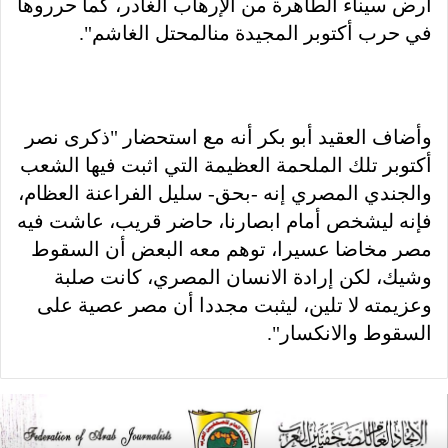
أرض سيناء الطاهرة من الإرهاب الغادر، كما حرروها
في حرب أكتوبر المجيدة منالمحتل الغاشم".
وأضاف العقيد أبو بكر أنه مع استحضار "ذكرى نصر
أكتوبر تلك الملحمة العظيمة التي اثبت فيها الشعب
والجندي المصري إنه -بحق- سليل الفراعنة العظام،
فإنه ليشخص أمام ابصارنا، حاضر قريب، عاشت فيه
مصر مخاضا عسيرا، توهم معه البعض أن السقوط
وشيك، لكن إرادة الانسان المصري، كانت صلبة
وعزيمته لا تلين، ليثبت مجددا أن مصر عصية على
السقوط والانكسار".