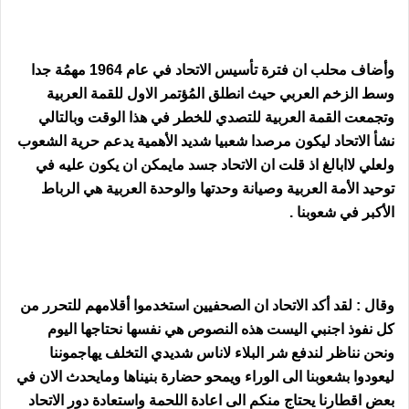
وأضاف محلب ان فترة تأسيس الاتحاد في عام 1964 مهمُة جدا
وسط الزخم العربي حيث انطلق المُؤتمر الاول للقمة العربية
وتجمعت القمة العربية للتصدي للخطر في هذا الوقت وبالتالي
نشأ الاتحاد ليكون مرصدا شعبيا شديد الأهمية يدعم حرية الشعوب
ولعلي لاابالغ اذ قلت ان الاتحاد جسد مايمكن ان يكون عليه في
توحيد الأمة العربية وصيانة وحدتها والوحدة العربية هي الرباط
الأكبر في شعوبنا .
وقال : لقد أكد الاتحاد ان الصحفيين استخدموا أقلامهم للتحرر من
كل نفوذ اجنبي اليست هذه النصوص هي نفسها نحتاجها اليوم
ونحن نناظر لندفع شر البلاء لاناس شديدي التخلف يهاجموننا
ليعودوا بشعوبنا الى الوراء ويمحو حضارة بنيناها ومايحدث الان في
بعض اقطارنا يحتاج منكم الى اعادة اللحمة واستعادة دور الاتحاد