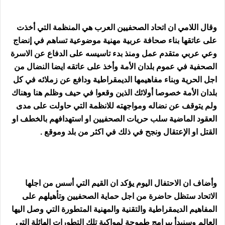
وقال اللامي ان اتحاد الصحفيين العرب هي المنظمة التي أخذت
على عاتقها بناء صحافة عربية مهنية موضوعية تساهم في إنضاج
وعي عربي متقدم عمل ومنذ بدء تاسيسه على الدفاع عن الاسرة
الصحفية في عموم بلدان الأمة وأخذ على عاتقه ايضا النضال من
اجل الحرية وبناء مفاهيمها الديمقراطية ودافع عن زملائه في كل
بلدان الأمة خصوصا أولائك الذين وقعوا في حيف وظلم هنا وهناك
ولم يتوقف عن نضاله ومواجهته للانظمة التي حاولت على مدى
العقود الماضية سلب حريات الصحفيين او استهدافهم بالخطف او
القتل او الإعتقال ونجح في ذلك في اكثر من بلد وموقع .
وأضاف ان الاحتفال اليوم يؤكد ان القيم التي أسس من اجلها
الاتحاد ستظل حاضرة من اجل حماية الصحفيين وتأهيلهم على
المفاهيم الديمقراطية والتقنية والمهنية المتطورة التي وصل اليها
العالم وسنبدأ ببرامج طموحة لمواكبة تلك التطورات الهائلة التي