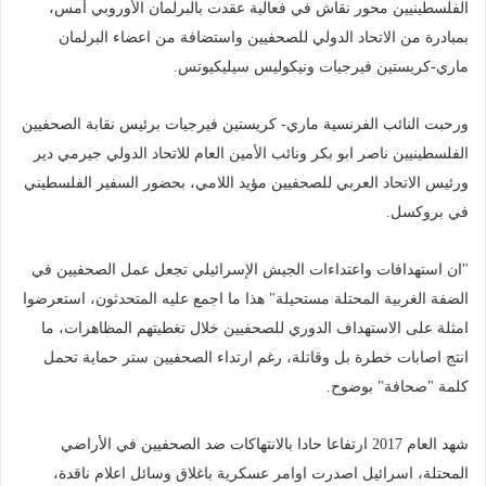
الفلسطينيين محور نقاش في فعالية عقدت بالبرلمان الأوروبي أمس،
بمبادرة من الاتحاد الدولي للصحفيين واستضافة من اعضاء البرلمان
ماري-كريستين فيرجيات ونيكوليس سيليكيوتس.
ورحبت النائب الفرنسية ماري- كريستين فيرجيات برئيس نقابة الصحفيين
الفلسطينيين ناصر ابو بكر ونائب الأمين العام للاتحاد الدولي جيرمي دير
ورئيس الاتحاد العربي للصحفيين مؤيد اللامي، بحضور السفير الفلسطيني
في بروكسل.
"ان استهدافات واعتداءات الجيش الإسرائيلي تجعل عمل الصحفيين في
الضفة الغربية المحتلة مستحيلة" هذا ما اجمع عليه المتحدثون، استعرضوا
امثلة على الاستهداف الدوري للصحفيين خلال تغطيتهم المظاهرات، ما
انتج اصابات خطرة بل وقاتلة، رغم ارتداء الصحفيين ستر حماية تحمل
كلمة "صحافة" بوضوح.
شهد العام 2017 ارتفاعا حادا بالانتهاكات ضد الصحفيين في الأراضي
المحتلة، اسرائيل اصدرت اوامر عسكرية باغلاق وسائل اعلام ناقدة،