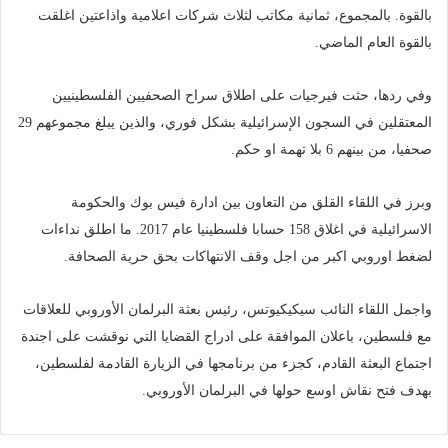
بالقوة. بالمجموع، ثمانية مكاتب لثلاث شركات اعلامية واذاعتين اغلقت
بالقوة العام الماضي.
وفي ردها، حثت فيرجيات على اطلاق سراح الصحفيين الفلسطينيين
المعتقلين في السجون الإسرائيلية بشكل فوري، والذين يبلغ مجموعهم 29
صحفيا، من بينهم 6 بلا تهمة او حكم.
وبرز في اللقاء القلق من التعاون بين ادارة فيس بوك والحكومة
الاسرائيلية في اغلاق 158 حسابا فلسطينيا عام 2017. ما اطلق نداءات
لضغط اوروبي اكبر من اجل وقف الانتهاكات بحق حرية الصحافة.
واجمل اللقاء النائب سيكيكيوتس، رئيس بعثة البرلمان الأوروبي للعلاقات
مع فلسطين، باعلان الموافقة على ادراج القضايا التي نوقشت على اجندة
اجتماع البعثة القادم، كجزء من برنامجها في الزيارة القادمة لفلسطين،
بهدف فتح نقاش اوسع حولها في البرلمان الأوروبي.