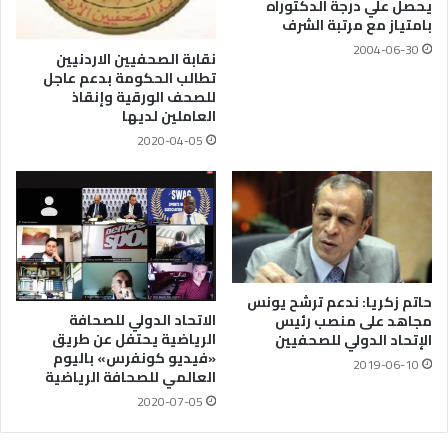
يحصل علي درجة الدكتوراه
بامتياز مع مرتبة الشرف
2004-06-30
نقابة الصحفيين الاردنيين
تطالب الحكومة بدعم عاجل
للصحف الورقية وإنقاذ
العاملين لديها
2020-04-05
حاتم زكريا: ندعم ترشح يونس
الاتحاد الدولي للصحافة
مجاهد على منصب رئيس
الرياضية يحتفل عن طريق
الإتحاد الدولي للصحفيين
«فيديو كونفرس» باليوم
2019-06-10
العالمي للصحافة الرياضية
2020-07-05