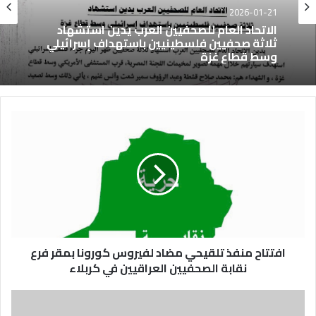
2026-01-21
الاتحاد العام للصحفيين العرب يدين استشهاد
ثلاثة صحفيين فلسطينيين باستهداف إسرائيلي
وسط قطاع غزة
افتتاح منفذ تلقيحي مضاد لفيروس كورونا بمقر فرع
نقابة الصحفيين العراقيين في كربلاء