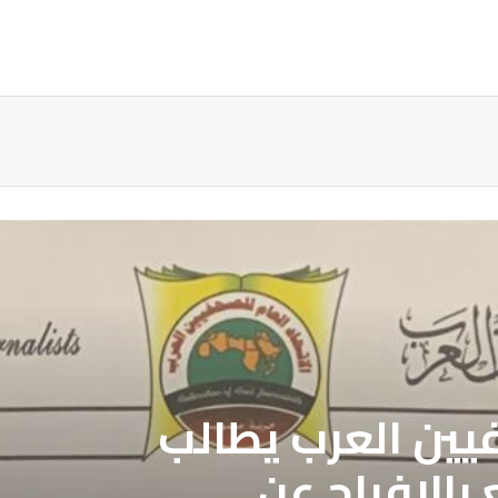
ة
فيين العرب يطالب
بالافراج عن