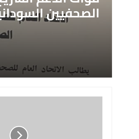
الصحفيين السوداني
لديها فوراً