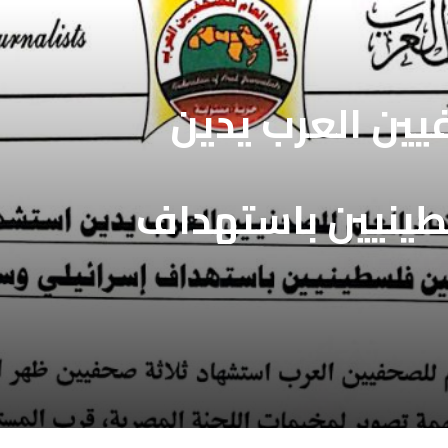
فيين العرب يدين
طينيين باستهداف
ع غزة