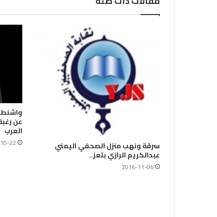
مقالات ذات صلة
واشنطن:
عن رغبة
العرب
10-22
سرقة ونهب منزل الصحفي اليمني
عبدالكريم الرازي بتعز..
2016-11-06