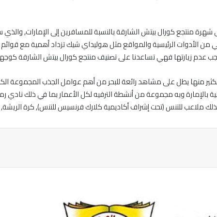
 شهرة منتجع كورال بيتش الشارقة بالنسبة للمسافرين إلى الإمارات, والذي
من الأدوات الرئيسية والمواقع مثل هوليداي شيك تزداد أهمية مع قوائم الف
ا يجب عدم زيارتها فهي تساعدنا على تصنيف منتجع كورال بيتش الشارقة كوجهة
تش في الشارقة 156 غرفة فسيحة الكثير منها يطل على مشاهد رائعة للبحر من أهم عوامل الجذب ا
 بالإمارة وبه مجموعة من أنشطة الترفيه لكل الأعمار بما في ذلك نادي ر
لك ملاعب للتنس (تحت إشراف أكاديمية كلارك فرنسيس للتنس), كرة الريشة, ا
ة