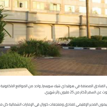
الفنادق المصنفة في هوليداي شيك سويسرا, واحد من المواقع الالكترونية الأل
أكثر من 25 مليون زائر شهري.
هوليداي شيك للجودة 2014 لجان بيير سيمون المدير الإقليمي لفنادق ومنتجعات كورال في الإمارات