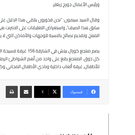
ورئيس الأعمال جورج زيغلر.
وقال السيد سيمون: “نحن فخورون بتلقي هذا الدليل على
سابق هذا الصيف”, واستعراض التعليقات على الانترنت هي 
المنتج, وتقديم نصائح بالنسبة للوجهات والأماكن التي ل
يضم منتجع كورال بي
كل ذوق. المنتجع يقع على واحد من أهم الشواطئ الرملية
للأطفال, غرفة ألعاب داخلية ونادي الأطفال المجاني وكذ
مشاركة عبر البريد
طباع
فيسبوك
X
أقرأ التالي