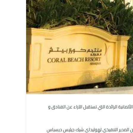
الاتحاد العام للصحفيين العرب يدين
مانية الرائدة التي تستقبل الآراء عن الفنادق و
بكل قوة جريمة إغتيال الاحتلال
الصهيوني للصحفيين الفسطينيين فى
غزة
 الشمالية كل من المدير التنفيذي لهوليداي شيك جيليس ديسباس