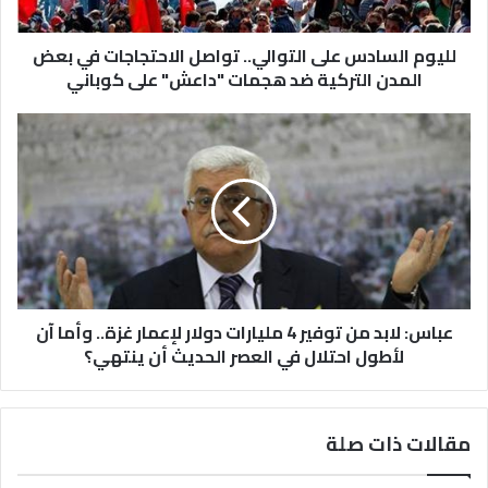
لليوم السادس على التوالي.. تواصل الاحتجاجات في بعض
المدن التركية ضد هجمات "داعش" على كوباني
عباس: لابد من توفير 4 مليارات دولار لإعمار غزة.. وأما آن
لأطول احتلال في العصر الحديث أن ينتهي؟
مقالات ذات صلة