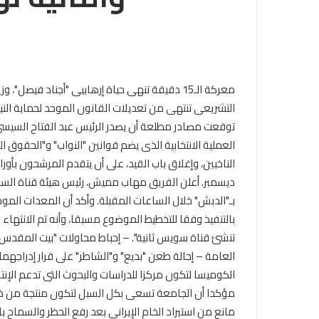
التشريعى تنتهى من تعديلات القانون الموحد لحماية النيل، 
ديسمبر. أعلن الفريق مهاب مميش، رئيس هيئة قناة السوي
بالتنفيذ وفقا للتخطيط الموضوع مسبقا، وأنه تم الانتها
العامة – إحالة طعن "بديع" و"الشاطر" على قرار إدراجهم
مؤكدا أن الجامعة تسعى بكل السبل لتكون منتجة من خلال
مانع من استيراد الخام الإيرانى بعد رفع الحظر والسماح ب