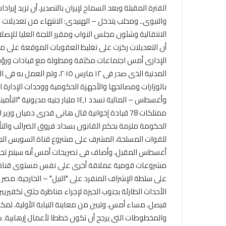
الفترة المقبلة وبعد السماح لإيران بالتصدير، أن تزيد
والنبوى.. ومحلب يتدخل – الهنيدى: الانتهاء من تعديلات 
الانتقالية وشئون مجلس النواب ومقرر اللجنة العليا للإص
أن التعديلات ركزت على تغليظ العقوبات الموقعة على مرت
الإدارى أمس اجتماعات مكثفة ومطولة مع قيادات ورؤساء
المدنية الذى صدر فى ١٢ م
بالوزارات ومصالحها والأجهزة الحكومية ووحدات الإدارة ا
وأغسطس – المالية تسدد ١٤٫١ مل
ممتلكات 78 قيادة إخوانية قال هانى قدرى دميان
الحكومة ملزمة بحكم القانون بسداد فروق الضرائب والتأمي
مشروعات قومية عملاقة أخرى على نفس مستوى قناة السو
على سلطة الإشراف المنفرد على "النيل" – الخارجية: مصر 
الأحداث الطارئة بجنوب الجيزة لإجراء مناظرة جثتى تكفيريي
فيصل، مساء أمس، وتبين من معاينة النيابة الأولية، لمكان
والمخطوطات التى يرجح أن تكون خططا لأعمال إرهابية. ص