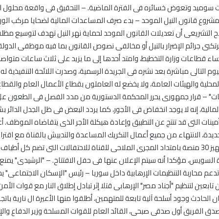
 إيرادات سوميد وتعوض خسائره فى الفترة الماضية. – التحقيق فى واقعة محلو
مشروع قانون النيل الموحد – بدء صرف المساعدات المالية لضحايا مركب الوراق 
لاح التشريعى أن تعديلات القانون الموحد لحماية نهر النيل تهدف لتوسيع مظلة
كبى جرائم الإضرار بالنيل أو مخالفى نصوص القانون بما فيه موظفى الدولة. 
 قطاعات وزارة التخطيط، وامتد أحدها إلى ما يزيد على ثلاث ساعات متواصل
ارس ٢٠١٥، وتم العمل به فى اليوم التالى مباشرة بعد نشره فى الجريدة الرسمية، وصدرت اللائحة ا
لمحلية والهيئات العامة، ولا يخضع له العاملون بقطاع الأعمال العام والقطا
يار جنيه مديونية "التأمينات" – قرار جمهورى يحرر المحكمة الدستورية من مدد الفصل فى ال
 وزير المالية، إنه لا يوجد انخفاض فى الأجور، كما يردد البعض فى ظل الجدل الدا
نات التى قد تنتج عن التطبيق وإعادة هيكلة الأجر الذى يتقاضاه الموظف. أعلن
أغسطس المقبل، وأضاف فى تصريحات أمس أنه سيتم تجهيز 30 منصة بامتداد المجرى الملاحى للقناة للاحتفالا
يس، مؤكدا أنه سيتم الإعلان عنها فى حفل الافتتاح. – "الرشيدى" يمنع 
تدعم محاربة التنظيمات الإرهابية داخل سوريا – رئيس "الإسكان الاجتماعى" ي
ن تابعين لتنظيم "أجناد مصر" الإرهابى قتلا إثر تبادل إطلاق النار مع قوات ا
 الحادث وجود أسلحة آلية تابعة للمتهمين، أطلقوا منها الأعيرة ال نارية باتج
دق الفريق أول صدقى صبحى، القائد العام للقوات المسلحة وزير الدفاع والإ