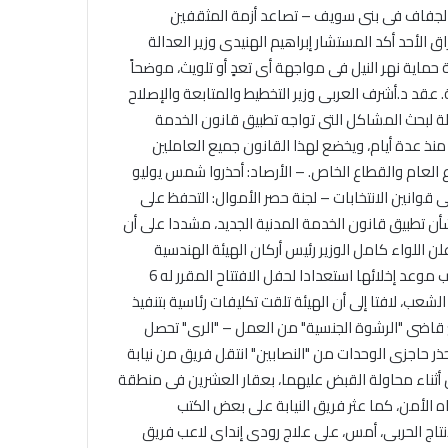
ل الجفاف فى بنى سويف – تصاعد أزمة المثقفين
الأحد أكد المستشار إبراهيم الهنيدى وزير العدالة
 حماية نهر النيل فى مواجهة أى تعدٍ أو تلويث، موضحاً
عقد د.أشرف العربى وزير التخطيط والمتابعة والإصلاح
ة لبحث المشاكل التى تواجه تطبيق قانون الخدمة
لتنفيذية له منذ عدة أيام، ويخضع لهذا القانون جميع العاملين
ع العام والقطاع الخاص. – الأرصاد: أحذروا شمس يوليو
طعون على قوانين الانتخابات – لجنة حصر الأموال: التحفظ على
الاتحاد العام للصحفيين العرب يطالب
ئر بشأن تطبيق قانون الخدمة المدنية الجديد، مشددا على أن
بدعم حرية الصحافة فى الدول العربية
 اللواء كامل الوزير رئيس أركان الهيئة الهندسية
وذلك بمناسبة اليوم العالمي للصحافة
للقوات المسلحة، المشرف على مشروع قناة السويس الجديدة، الانتهاء من جميع أعمال التكريك المساعدة والتدبيش بالقناة مع اقتراب موعد إخلائها استعدادا لحفل الافتتاح المقرر له 6
الثالث من مايو وعيد الصحافة العربية
ت التى تضم كل أطياف الشعب، لافتا إلى أن الهيئة تلقت تكليفات رئاسية بتنفيذ
السادس من مايو
الاتحاد العام للصحفيين العرب يدين
قاضى "الرشوة الجنسية" من العمل – "الرى" تحصل
بكل قوة اغتيال الزميل ابراهيم عجاج
حذر حاجزى الوحدات من "النصابين" انتقل فريق من نيابة
المصور فى الوكالة العربية السورية
لأمن أثناء محاولة القبض عليهما، بعقار العشرين فى منطقة
للانباء سانا
اه الأمن، كما عثر فريق النيابة على بعض الكتب
نتاج الحربى، أمس، على علاج رودى إنداى لاعب فريق
الاتحاد العام للصحفيين العرب يتابع بكل