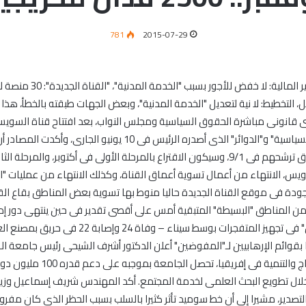
781
2015-07-29
معركة الـ15 دقيقة تنهى ح
التخطيط: لا نية لتعديل "الخدمة المدنية"، وبعض الجهات طبقته بالخطأ، هذا أب
الناخبين، وإغلاق باب القيد، على أن يتقدم المرشحون بأوراق ترشحهم فى 9/1، وسيكون الاقتراع بالمر
س، الانتهاء من أعمال تسوية أعماق القناة، وكذلك الانتهاء من عمليات "ا
ء من المناطق "البسيطة" المتبقية أمس على أقصى تقدير فى حين ينتهى دور إد
تنشئ قناة سويس ثانية". – إحباط محاولات "بيت المق
ا بقوائم الإرهابيين لـ"المفوضين" أعلن الدكتور أشرف الشيحى رئيس جامعة 
الكوميسا لتكون مركزا للدراسا
 تطويع البحث العلمى لخدمة المجتمع. أكد المهندس شريف إسماعيل وزير البت
التصدير، مشيرا إلى أن خط سوميد تأثر كثيرا بالسلب بسبب الحظر الذى كان مفر