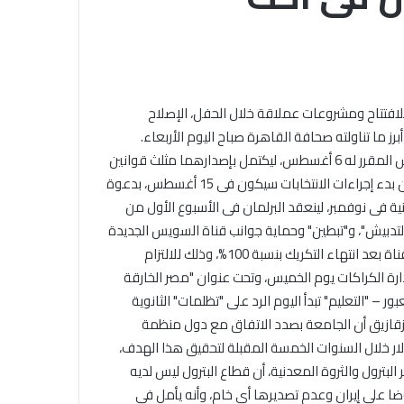
ياة إرهابيى "أجناد فيصل"، وزير المالية: لا خفض للأجور بسبب "الخدمة المدنية"، "القناة الجديدة": 30 منصة للافتتاح ومشروعات عملاقة خلال الحفل، الإصلاح
رز ما تناولته صحافة القاهرة صباح اليوم الأربعاء.
توقعت مصادر مطلعة أن يصدر الرئيس عبد الفتاح السيسى قانونى مباشرة الحقوق السياسية ومجلس النواب، بعد افتتاح قناة السويس المقرر له 6 أغسطس، ليكتمل بإصدارهما مثلث قوانين
العملية الانتخابية الذى يضم قوانين "النواب" و"الحقوق السياسية" و"الدوائر" الذى أصدره الرئيس فى 10 يونيو الجارى، وأكدت المصادر أن بدء إجراءات الانتخابات سيكون فى 15 أغسطس، بدعوة
حلة الأولى فى أكتوبر، والمرحلة الثانية فى نوفمبر، لينعقد البرلمان فى الأسبوع الأول من
لتدبيش"، و"تبطين" وحماية جوانب قناة السويس الجديدة
بـ"الدبش" خلال الساعات المقبلة. وأكد أن المعدات الموجودة فى موقع القناة الجديدة حاليا منوط بها تسوية بعض المناطق بقاع القناة بعد انتهاء التكريك بنسبة 100%، وذلك للالتزام
ارة الكراكات يوم الخميس، وتحت عنوان "مصر الخارقة
دس" فى تجهيز المتفجرات بوسط سيناء – وفاة 24 وإصابة 22 فى حريق بمصنع العبور – "التعليم" تبدأ اليوم الرد على "تظلمات" الثانوية
الزقازيق أن الجامعة بصدد الاتفاق مع دول منظمة
ت والبحوث التى تدعم الإنتاج والتنمية فى إفريقيا، تحصل الجامعة بموجبه على دعم قدره 100 مليون دولار خلال السنوات الخمسة المقبلة لتحقيق هذا الهدف،
رول والثروة المعدنية، أن قطاع البترول ليس لديه
وضا على إيران وعدم تصديرها أى خام، وأنه يأمل فى