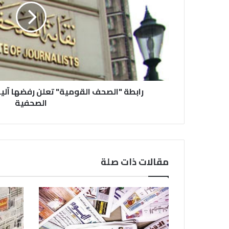
رابطة "الصحف القومية" تعلن رفضها آلي
الصحفية
مقالات ذات صلة