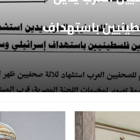
طينيين باستهداف
ع غزة