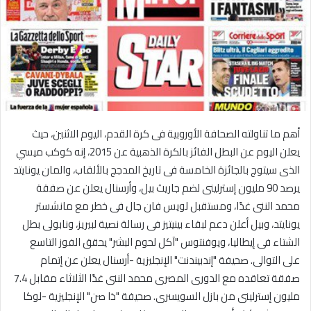
أهم ما تناولته الصحافة الأوروبية فى كرة القدم، اليوم الاثنين، حيث
يعلن اليوم عن البطل الفائز بالكرة الذهبية عن 2015، إنه كوكب ميسي
الذى سيتوج بالجائزة الخامسة فى تاريخ المدجج بالألقاب، والمان يونايتد
يرصد 90 مليون إسترلينى لضم جاريث بيل، وأرسنال يعلن عن صفقة
محمد الننى غدًا، ومستقبل لويس فان جال فى خطر مع مانشستر
يونايتد، وبيل أعلن دعم لبقاء بينيتيز فى رسالة نصية لبيريز، ونابولى بطل
الشتاء فى إيطاليا، ويوفنتوس "آكل لحوم البشر" يحقق الفوز التاسع
على التوالى. صحيفة "إندبيندنت" الإنجليزية -أرسنال يعلن عن إتمام
صفقة تعاقده مع الدورى المصرى محمد الننى غدًا الثلاثاء مقابل 7.4
مليون إسترلينى من بازل السويسرى. صحيفة "ذا صن" الإنجليزية -لوكا