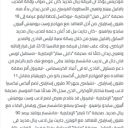
مودريتش يؤكد أن فريقه ريال مدريد كان على صواب بإقالة المدرب
رافاييل بينيتيز وتعيين الأسطورة الفرنسى زين الدين زيدان بدلًا منه.
صحيفة "دايلى ميل" الإنجليزية -نيوكاسل يُخطط لرفع عرضه إلى 18
مليون إسترلينى من أجل التعاقد مع مهاجم وست بروميتش ألبيون
سايدو بيراهينو. -كان جاريث بيل قد أعلن دعمه لمدرب ريال مدريد
السابق رافاييل بينيتيز من خلال رسالة نصية لرئيس النادى والمدير
الرياضى، وذلك عقب تعادل فريقه مع فالنسيا (2/2)، قبل قرار إقالته
وتعيين زيدان خلفًا له. صحيفة "دايلى ستار" الإنجليزية -مستقبل لويس
فان جال فى تدريب مانشستر يونايتد يبقى موضع شك كبير بالرغم من
دعم مسئولى النادى له فى أعياد الكريسماس. -ليفربول أتم صفقة
تعاقده مع المهاجم البرازيلى ألكسندر باتو من كورينثيانز مقابل 11
مليون إسترلينى. -تشيلسى يجهز 30 مليون إسترلينى لضم أليكس تيكسيرا
لاعب وسط شاختار الأوكرانى الذى سجل 26 هدفًا هذا الموسم. صحيفة
"ميرور" الإنجليزية -ليفربول قد يتقدم بعرض لضم لاعب وست بروميتش
ألبيون سايدو براهينو. -إيسكو يصفع مانشستر سيتى ويفضل البقاء مع
ريال مدريد. صحيفة "ذا تايمز" الإنجليزية -مانشستر يونايتد يرصد 90
مليون إسترلينى للتعاقد مع الويلزى جاريث بيل لاعب ريال مدريد فى
الصيف المقبل. صحيفة "ماركا" الإسبانية -هذا هو بيل.. الويلزى يتلقى