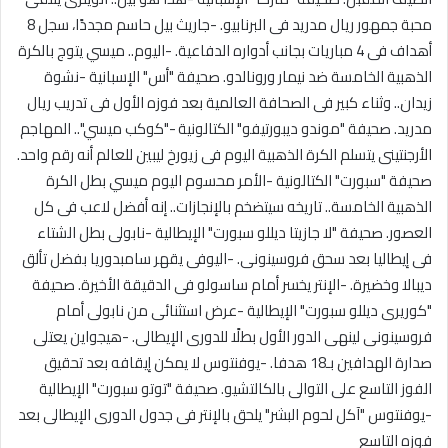
محبة جمهور ريال مدريد فى البرنابيو. -جاريث بيل حاسم مجددًا، سجل 8
أهداف فى 4 مباريات بجانب أدواره الدفاعية. -اليوم.. ميسي يتوج بالكرة
الذهبية الخامسة ضد نيمار ورونالدو. صحيفة "أس" الإسبانية -نشوة
زيدان.. وثناء كبير فى الصحافة العالمية بعد فوزه الأول فى تدريب ريال
مدريد. صحيفة "موندو ديبورتيفو" الكتالونية -"كوكب ميسي".. المهاجم
الأرجنتينى يتسلم الكرة الذهبية اليوم فى زيورخ ليبين للعالم أنه رقم واحد.
صحيفة "سبورت" الكتالونية -الأمر محسوم اليوم ميسي بطل الكرة
الذهبية الخامسة.. تاريخه سيتضخم بالإنجازات.. إنه أفضل لاعب فى كل
العصور. صحيفة "لا جازيتا ديللو سبورت" الإيطالية -نابولى بطل الشتاء
فى إيطاليا بعد سحق فروسينونى. -اليوفى يقهر سامبدوريا بفضل تألق
ديبالا وخضيرة. -الإنتر يخسر أمام ساسولو فى الدقيقة الأخيرة. صحيفة
"كوريرى ديللو سبورت" الإيطالية -عرض استثنائى من نابولى أمام
فروسينونى لينهى الدور الأول بطلًا للدورى الإيطالى. -هيجواين يعتلى
صدارة الهدافين بـ18 هدفا. -يوفنتوس لا يمكن إيقافه بعد تحقيق
الفوز التاسع على التوالى بالكالتشيو. صحيفة "توتو سبورت" الإيطالية
-يوفنتوس "آكل لحوم البشر" يلحق بالإنتر فى جدول الدورى الإيطالى بعد
فوزه التاسع