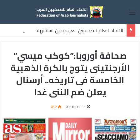
القائمة
الاتحاد العام للصحفيين العرب يدين استشهاد
ثلاثة صحفيين فلسطينيين باستهداف إسرائيلي وسط قطاع غزة
صحافة أوروبا:”كوكب ميسي”
الأرجنتينى يتوج بالكرة الذهبية
الخامسة فى تاريخه.. أرسنال
يعلن ضم الننى غدا
782
2016-01-11