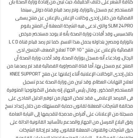
كثافة الشعر على خلاف الحقيقة، حيث تبين من إفادة وزارة الصحة بأن
المستحضر غير مسجل بالوزارة. وتم رصد قيام قناة دوللى سينما
الفضائية من خلال إحدى وكالات الإعلان بالإعلان عن منتج يسمى
SLIM 24 PRO والتى تدعى فيه الشركة المعلنة أن المنتج يقوم
بالتخسيس، وقد أفادت وزارة الصحة بأنه لا يوجد مستحضر مرخص
بالوزارة ومصرح بتداوله يحمل هذا الاسم. كما تم رصد قيام قناة L C D
الفضائية بالإعلان عن منتج “ TOP 10 لعلاج الضعف الجنسى لدى
الرجال، وبادعاء أنه مسجل بوزارة الصحة، وقد أكدت وزارة الصحة أن
المنتج غير مسجل بها، أما قناة المصراوية الفضائية فقد تم رصدها من
خلال إحدى الوكالات الإعلانية أثناء إعلانها عن منتج KNEE SUPPORT
لعلاج التهابات العظام، وقد تبين من وزارة الصحة عدم تسجيل
المستحضر المذكور . وقال رئيس الجهاز، إنه بفضل التكنولوجيا المتوفرة
فى المرصد الإعلامى، فقد تمكن الجهاز من توفير الدليل المادى على
مخالفة الشركات المعلنة لقانون حماية المستهلك من خلال إعداد نسخ
مسجلة من الإعلانات على أقراص مدمجة لتقديمها إلى النيابة العامة
رفق البلاغ المرسل من الجهاز والمدعم بالأسانيد القانونية الدالة على
خرق الشركات والقنوات المعلنة للقانون، وقد تم إحالة الشركات
والقنوات الفضائية إلى النيابات المختصة لاتخاذ الإجراءات القانونية