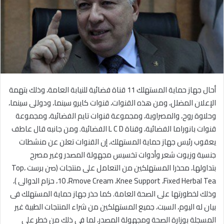
أحال جهاز حماية المستهلك 11 قناة فضائية للنيابة العامة، وذلك بتهمة
الإعلان المضلل، ومن هذه القنوات، قنوات كايرو سينما، ودوللى سينما،
وحلاوة روح، والمصراوية، ومجموعة قنوات تايم الفضائية، ومجموعة
قنوات بانوراما الفضائية، وقناة L C D الفضائية. ومن جانبه قال عاطف
يعقوب رئيس جهاز حماية المستهلك، إن القنوات تعلن عن منشطات
جنسية وزيوت شعر وأدوات تخسيس مجهولة المصدر وغير مصرح
بتداولها، محذرا المستهلكين من التعامل على منتجات (صن برست ،Top
10 ،Rmove Cream ،Knee Support ،Fixed Herbal Tea، حزام الدوالى )،
وذلك لخطورتها على الصحة العامة. كما حذر جهاز حماية المستهلك فى
بيان له اليوم، السبت، جميع المستهلكين من شراء المنتجات الطبية غير
المسجلة بوزارة الصحة ومجهولة المصدر، لما فى ذلك من خطر على