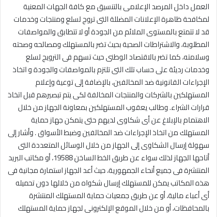
العمل داخل المرصد الإعلامى بالتنسيق مع كافة الجهات المعنية
لمكافحة ظاهرة الإعلانات المضللة التى تروج لسلع ومنتجات وخدمات
قد لا تتمتع بالمستوى الملائم من الجودة أو لا تتطابق والمواصفات
المطلوبة، والاشتراطات الصحية بحيث تضر بالمستهلك ومصالحه وصحته
وسلامته، كما تضر بالاقتصاد الوطنى حيث تسهم فى الترويج لسلع
وخدمات رديئة على حساب تلك التى تلتزم بالمواصفات والجودة و اتخاذ
الإجراءات القانونية ضد المخالفين، بالإضافة إلى توعية وإعلام
المستهلكين بالشركات والمنتجات المخالفة لكى يتم تبصيرهم قبل اتخاذ
قرارات الشراء. وطالب يعقوب المستهلكين بمعاونة الجهاز من خلال
الاهتمام بالإبلاغ عن أى شكاوى لديهم حتى يتمكن جهاز حماية
المستهلك من اتخاذ الإجراءات ضد المخالفين وضبط الأسواق . وأشار إلى
سهولة إرسال الشكاوى إلى الجهاز من خلال الوسائل المتعددة التى
أتاحها الجهاز لذلك سواء عن طريق الخط الساخن 19588، أو مكاتب البريد
المنتشرة فى جميع أنحاء الجمهورية، حيث أعد الجهاز استمارة مجانية فى
هذه المكاتب يمكن للمستهلك إرسال شكواه من خلالها دون تحميله
أى أعباء مالية، أو عن طريق جمعيات حماية المستهلك المنتشرة
بالمحافظات، أو من خلال الموقع الإلكترونى لجهاز حماية المستهلك