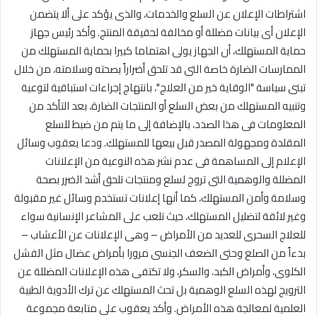
اشتراطات الإعلان عن السلع والخدمات، والذى يؤكد على ألا يتضمن
الإعلان أى بيانات مضللة أو مخالفة لحقيقة المنتج. وأكد رئيس جهاز
حماية المستهلك، أن الجهاز يولى اهتماما كبيرا بحماية المستهلك من
الممارسات الضارة خاصة التى قد تلحق أضراراً بصحته وسلامته، من خلال
تبنى سياسة "الوقاية خير من العلاج"، بانتهاج إجراءات استباقية لتوعية
وتنبيه المستهلك من بعض السلع أو المنتجات الضارة، بعد التأكد من
المعلومات فى هذا الصدد، بالإضافة إلى ما يتم من ضبط للسلع
المقلدة ومجهولة المصدر قبل بيعها للمستهلك. ودعا يعقوب وسائل
الإعلام إلى المساهمة فى عدم نشر هذه النوعية من الإعلانات
المضللة والوهمية التى تروج لسلع ومنتجات تلحق أشد الضرر بصحة
وسلامة وأمن المستهلك، كما أنها إعلانات تستخدم وسائل غير مقبولة
وغير لائقة لتضليل المستهلك، حيث تلعب على المشاعر الإنسانية سواء
للعلاج السحرى للعديد من الأمراض – وهى الإعلانات عن الأعشاب –
بدءاً من الصلع وحتى الضعف الجنسى مرورا بأمراض عضال مثل الفشل
الكلوى، وأمراض الكبد، والسكر، ولا تكتفى هذه الإعلانات المضللة عن
الترويج لهذه السلع الوهمية بل تحث المستهلك عن ترك الأدوية الطبية
العلمية لمعالجة هذه الأمراض. وأكد يعقوب على متابعة مجموعة