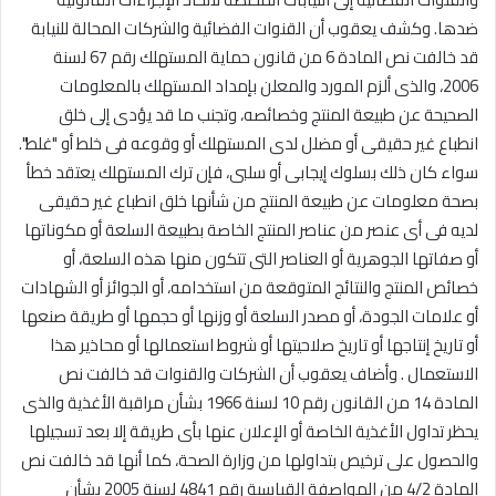
ضدها. وكشف يعقوب أن القنوات الفضائية والشركات المحالة للنيابة
قد خالفت نص المادة 6 من قانون حماية المستهلك رقم 67 لسنة
2006، والذى ألزم المورد والمعلن بإمداد المستهلك بالمعلومات
الصحيحة عن طبيعة المنتج وخصائصه، وتجنب ما قد يؤدى إلى خلق
انطباع غير حقيقى أو مضلل لدى المستهلك أو وقوعه فى خلط أو "غلط".
سواء كان ذلك بسلوك إيجابى أو سلبى، فإن ترك المستهلك يعتقد خطأ
بصحة معلومات عن طبيعة المنتج من شأنها خلق انطباع غير حقيقى
لديه فى أى عنصر من عناصر المنتج الخاصة بطبيعة السلعة أو مكوناتها
أو صفاتها الجوهرية أو العناصر التى تتكون منها هذه السلعة، أو
خصائص المنتج والنتائج المتوقعة من استخدامه، أو الجوائز أو الشهادات
أو علامات الجودة، أو مصدر السلعة أو وزنها أو حجمها أو طريقة صنعها
أو تاريخ إنتاجها أو تاريخ صلاحيتها أو شروط استعمالها أو محاذير هذا
الاستعمال . وأضاف يعقوب أن الشركات والقنوات قد خالفت نص
المادة 14 من القانون رقم 10 لسنة 1966 بشأن مراقبة الأغذية والذى
يحظر تداول الأغذية الخاصة أو الإعلان عنها بأى طريقة إلا بعد تسجيلها
والحصول على ترخيص بتداولها من وزارة الصحة، كما أنها قد خالفت نص
المادة 4/2 من المواصفة القياسية رقم 4841 لسنة 2005 بشأن