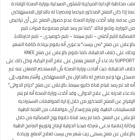
تمت مخاطبة الإدارة المركزية للشئون الصيدلية بوزارة الصحة للإفادة
عما إذا كان المنتج المذكور مرخصا ومصرحا له بالتداول للمستهلكين
من عدمه، وقد أكدت وزارة الصحة عدم حصول المنتج على أى تراخيص
من الوزارة. وتابع قائلا: "كما تم رصد قيام مجموعة قنوات تايم
الفضائية (تايم أكشن – تايم سينما – تايم كوميدى – تايم اخترنالك)،
بالإعلان عن منتج "صن برست" بدعوى أنه يقوم بزيادة كثافة الشعر،
وذلك على خلاف الحقيقة، كما تقوم بالإعلان عن منتج KNEE
SUPPORT بادعاء أن المنتج يعمل على علاج آلام الركبة، وكل ذلك على
خلاف الحقيقة، حيث أفادت وزارة الصحة بأن المستحضر المعلن عنه غير
مسجل بها وغير مصرح له بالتداول بين المستهلكين. وأشار يعقوب إلى
أنه قد تم رصد قيام قناة كايرو سينما، بالإعلان عن منتج "حزام الدوالى"
بادعاء قدرته على علاج الدوالى، وقد أكدت وزارة الصحة أنه لم يتم
الإفراج عن المنتج المذكور من خلال إدارة الموافقات الاستيرادية
للمستلزمات الطبية، ولم يتم إصدار أى موافقات من اللجنة الطبية
للإعلان عن المنتج. كما تم رصد قناة حلاوة روح الفضائية من خلال
وكالة إعلانية تدعى شركة ميديا الدولية لإنتاج وتوزيع البرامج الطبية
بالإعلان عن منتج يسمى زيت شعر صن برست لعلاج الصلع، وزيادة