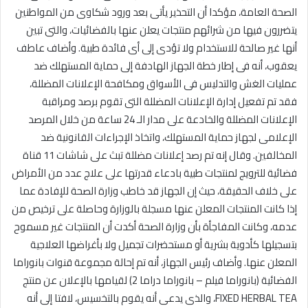
الصحة العامة، مؤكدا أن التحذير يأتى بعد ورود شكاوى من المواطنين
يتضررون فيها من شرائهم منتجات يعلن عنها بالفضائيات، والتى تبين
أنها غير صالحة للاستخدام ولا تؤدى إلى أى فائدة طبية. وأضاف عاطف
يعقوب، أنه فى إطار خطة الجهاز الهادفة إلى حماية المستهلك ضد
عمليات الغش والتدليس فى الأسواق ومكافحة الإعلانات المضللة،
فقد تم تفعيل إدارة الإعلانات المضللة التى تقوم برصد ومراقبة
الإعلانات المضللة والخادعة على مدار الـ 24 ساعة من خلال المرصد
الإعلامى لجهاز حماية المستهلك، واتخاذ الإجراءات القانونية ضد
المخالفين. وقال إنه تم رصد إعلانات مضللة تبث على شاشات 11 قناة
فضائية للترويج لمنتجات طبية بادعاء قدرتها على علاج عدد من الأمراض
على خلاف الحقيقة، حيث إن الجهاز قد خاطب وزارة الصحة للإفادة عما
إذا كانت المنتجات المعلن عنها مسجلة بالوزارة وحاصلة على ترخيص من
عدمه، وكانت المفاجأة بأن وزارة الصحة أكدت أن المنتجات غير مسموح
بتسجيلها كأدوية بشرية أو مستحضرات تجميل ولا بأغراضها العلاجية
المعلن عنها. وأضاف رئيس الجهاز، أنه تم إحالة مجموعة قنوات بانوراما
الفضائية (بانوراما فيلم – بانوراما دراما 2) لقيامها بالإعلان عن منتج
FIXED HERBAL TEA، والذى يدعى أنه يقوم بالتخسيس، لافتا إلى أنه