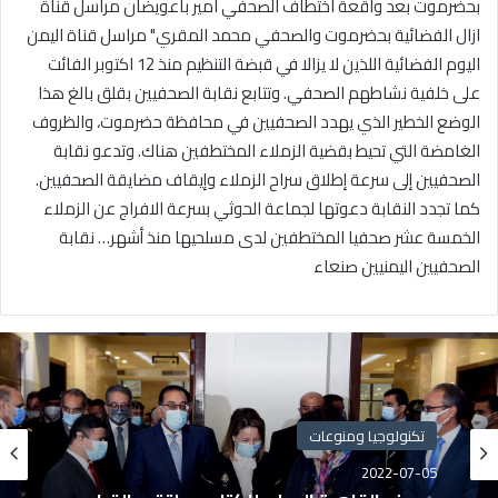
بحضرموت بعد واقعة اختطاف الصحفي امير باعويضان مراسل قناة
ازال الفضائية بحضرموت والصحفي محمد المقري" مراسل قناة اليمن
اليوم الفضائية اللذين لا يزالا في قبضة التنظيم منذ 12 اكتوبر الفائت
على خلفية نشاطهم الصحفي. وتتابع نقابة الصحفيين بقلق بالغ هذا
الوضع الخطير الذي يهدد الصحفيين في محافظة حضرموت، والظروف
الغامضة التي تحيط بقضية الزملاء المختطفين هناك. وتدعو نقابة
الصحفيين إلى سرعة إطلاق سراح الزملاء وإيقاف مضايقة الصحفيين.
كما تجدد النقابة دعوتها لجماعة الحوثي بسرعة الافراج عن الزملاء
الخمسة عشر صحفيا المختطفين لدى مسلحيها منذ أشهر… نقابة
الصحفيين اليمنيين صنعاء
تكنولوجيا ومنوعات
2022-07-05