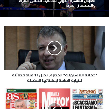
معرض القاهرة الدولي للكتاب.. ملتقى القراء
والمثقفين العرب
"حماية المستهلك" المصري يحيل 11 قناة فضائية
للنيابة العامة لإعلاناتها المضللة