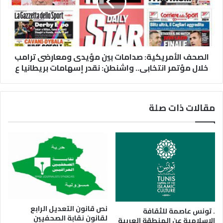
الصحف الأمريكية: صدامات بين مؤيدى ومعارضى ترامب
خلال مؤتمر انتخابى.. واشنطن: نقدر إسهامات بريطانيا ع
مقالات ذات صلة
نص قانون التعديل الرابع
. تونس عاصمة للثقافة
لقانون نقابة الصحفيين
الإسلامية عن المنطقة العربية