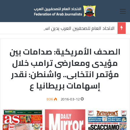
القائمة
الاتحاد العام للصحفيين العرب يدين استشهاد
ثلاثة صحفيين فلسطينيين باستهداف إسرائيلي وسط قطاع غزة
الصحف الأمريكية: صدامات بين
مؤيدى ومعارضى ترامب خلال
مؤتمر انتخابى.. واشنطن: نقدر
إسهامات بريطانيا ع
836
2016-03-12