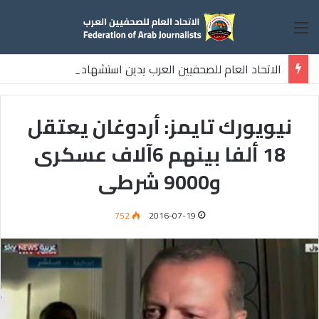
القائمة
الاتحاد العام للصحفيين العرب يدين استشهاد
ثلاثة صحفيين فلسطينيين باستهداف إسرائيلي وسط قطاع غزة
نيويورك تايمز: أردوغان يعتقل
18 ألفا بينهم 6آلاف عسكرى
و9000 شرطى
752
2016-07-19