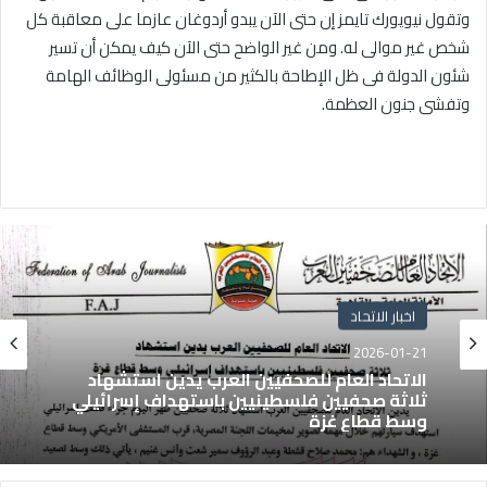
وتقول نيويورك تايمز إن حتى الآن يبدو أردوغان عازما على معاقبة كل
شخص غير موالى له. ومن غير الواضح حتى الآن كيف يمكن أن تسير
شئون الدولة فى ظل الإطاحة بالكثير من مسئولى الوظائف الهامة
وتفشى جنون العظمة.
اخبار الاتحاد
2026-01-21
الاتحاد العام للصحفيين العرب يدين استشهاد
ثلاثة صحفيين فلسطينيين باستهداف إسرائيلي
وسط قطاع غزة