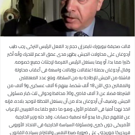
قالت صحيفة نيويورك تايمز إن حجم رد الفعل الرئيس التركى رجب طيب
أردوغان على محاولات الجيش، يظهر مدى عمق الدعم للتحرك وأنه أكبر
كثيرا مما بدا، أو ربما يستغل الرئيس الفرصة لإجتثاث جميع خصومه.
وقال أردوغان بحملة اعتقالات وإقالات واسعة فى أعقاب محاولة
فاشلة من الجيش للإطاحة به من السلطة. وبلغ عدد المعتقلين
والمقالين حتى الآن 18 ألف شخصا، بينهم 6 آلاف عسكرى و9 آلاف من
الشرطة فضلا عن 3 آلاف قاضى و30 محافظ وحوالى ثلث كبار مسئولى
الجيش. وتضيف أن أردوغان بدلا من أن يستغل اللحظة لتوحيد بلاده، فإنه
اتخذ نهجا أمنيا فى المقام الأول، وهو ما دفع حلفاءه الغربيين للإعراب
عن قلقهم حيال ما يبدو أنه تصفية حسابات. وقد حثه وزير الخارجية
الأمريكى جون كيرى ومسئولة السياسة الخارجية فى الاتحاد الأوروبى
فريدريكا موريجنى، على ضرورة ضبط النفس والالتزام بسيادة القانون.