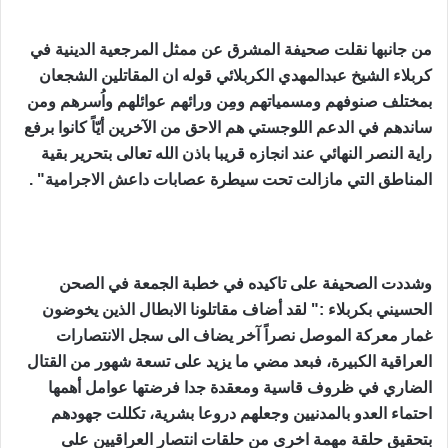
من جانبها نقلت صحيفة المشرق عن ممثل المرجعية الدينية في
كربلاء الشيخ عبدالمهدي الكربلائي قوله ان المقاتلين الشجعان
بمختلف صنوفهم ومسمياتهم ومِن ورائهم عوائلهم واُسرهم ومن
ساندهم في الدعم اللوجستي هم الاحق من الآخرين أيّاً كانوا برفع
راية النصر النهائي عند انجازه قريبا باذن الله تعالى بتحرير بقية
المناطق التي مازالت تحت سيطرة عصابات داعش الاجرامية" .
وشددت الصحيفة على تاكيده في خطبة الجمعة في الصحن
الحسيني بكربلاء :" لقد أضاف مقاتلونا الابطال الذين يخوضون
غمار معركة الموصل نصراً آخر يضاف الى سجل الانتصارات
العراقية الكبيرة، فبعد مضي ما يزيد على تسعة شهور من القتال
الضاري في ظروف قاسية ومعقدة جدا فرضتها عوامل أهمها
احتماء العدو بالمدنيين وجعلهم دروعا بشرية، تكللت جهودهم
بتحقيق حلقة مهمة اخرى من حلقات انتصار العراقيين على