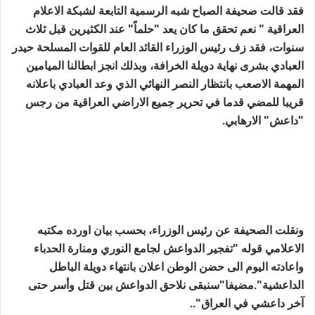
فقد قالت صحيفة الصباح شبه الرسمية التابعة لشبكة الاعلام
العراقية " نعم تحقق ما كان يعد "حلماً" عند الكثيرين قبل ثلاث
سنوات، فقد زف رئيس الوزراء القائد العام للقوات المسلحة حيدر
العبادي بشرى نهاية دويلة الخرافة، وبذلك انجز ابطالنا الميامين
المهمة الاصعب بانتظار النصر النهائي الذي وعد العبادي باعلانه
قريبا للمضي قدما في تحرير جميع الاراضي العراقية من رجس
"داعش" الارهابي.
ونقلت الصحيفة عن رئيس الوزراء، بحسب بيان اورده مكتبه
الاعلامي قوله "تفجير الدواعش لجامع النوري ومنارة الحدباء
واعادته اليوم الى حضن الوطن اعلان بانتهاء دويلة الباطل
الداعشية".مضيفا"سنبقى نلاحق الدواعش بين قتل وأسر حتى
آخر داعشي في العراق"..