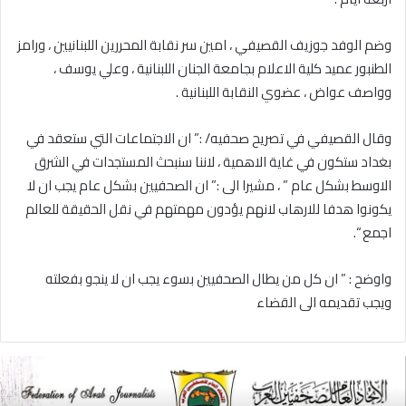
وضم الوفد جوزيف القصيفي ، امين سر نقابة المحررين اللبنانيين ، ورامز
الطنبور عميد كلية الاعلام بجامعة الجنان اللبنانية ، وعلي يوسف ،
وواصف عواض ، عضوي النقابة اللبنانية .
وقال القصيفي في تصريح صحفيه/ :” ان الاجتماعات التي ستعقد في
بغداد ستكون في غاية الاهمية ، لاننا سنبحث المستجدات في الشرق
الاوسط بشكل عام ” ، مشيرا الى :” ان الصحفيين بشكل عام يجب ان لا
يكونوا هدفا للارهاب لانهم يؤدون مهمتهم في نقل الحقيقة للعالم
اجمع “.
واوضح : ” ان كل من يطال الصحفيين بسوء يجب ان لا ينجو بفعلته
ويجب تقديمه الى القضاء