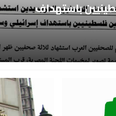
فيين العرب يطالب
فيين العرب يدين
بالافراج عن
ين المعتقلين
طينيين باستهداف
ع غزة