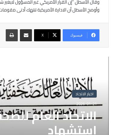
وقال الأسطل “إن القرار الأمريكي غير المسؤول لايغير شي
وأوضح الأسطل أن الادارة الأمريكية تنتهك أدنى مقومات
مشاركة عبر البريد
طباع
فيسبوك
X
أقرأ التالي
اخبار الاتحاد
اخبار الاتحاد
2025-11-05
2026-01-21