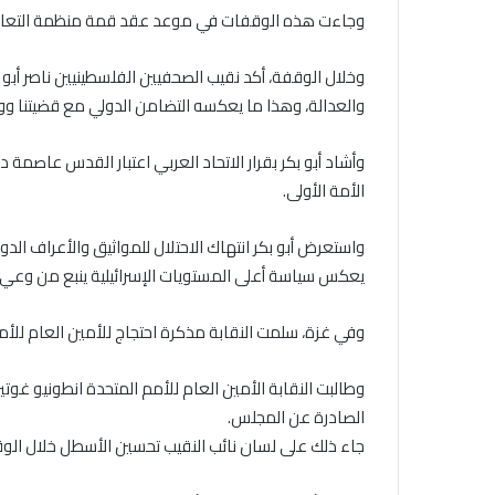
وجاءت هذه الوقفات في موعد عقد قمة منظمة التعاون 
وخلال الوقفة، أكد نقيب الصحفيين الفلسطينيين ناصر أبو
والعدالة، وهذا ما يعكسه التضامن الدولي مع قضيتنا ووق
وأشاد أبو بكر بقرار الاتحاد العربي اعتبار القدس عاصم
الأمة الأولى.
واستعرض أبو بكر انتهاك الاحتلال للمواثيق والأعراف ا
يعكس سياسة أعلى المستويات الإسرائيلية ينبع من وعي 
وفي غزة، سلمت النقابة مذكرة احتجاج للأمين العام للأمم 
وطالبت النقابة الأمين العام للأمم المتحدة انطونيو غوتي
الصادرة عن المجلس.
جاء ذلك على لسان نائب النقيب تحسين الأسطل خلال الوقف