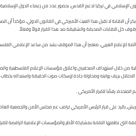
الإسلامي في تركيا لدعم القدس، بحضور عدد من زعماء الدول الإسلامية.
 بكر أن النقابة لا تقبل هذا العبث الأميركي في القانون الدولي، مؤكداً أ
وف كل النقابات الصديقة والشقيقة ضد هذا القرار قولاً وفعلاً.
ة دائمة للإعلام العربي، معتبرا أن هذا الموقف يشد من ساعد الإعلامي الفل
لدولية من خلال استهداف الصحفيين واغلاق مؤسسات الإعلام الفلسطينية وال
الاحتلال بزيف روايته ومحاولة جادة لإسكات صوت الحقيقة واستبداله بخط
المتحدة، رفضًا للقرار الأمريكي .
ريش, بالرد على قرار الرئيس الأمريكي ترامب عبر مجلس الأمن والجمعية العامة
ة التي نظمتها النقابة بمشاركة الأطر والمؤسسات الإعلامية الرافضة للقرار