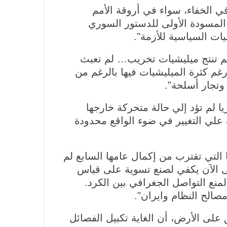
ي الخفاء، سواء في أروقة الأمم
لمسودة الأولى للدستور السوري
ات السياسية للأزمة".
لم تنتج ميليشيات تخريب… لم تعبث
غم كثرة الميليشيات فيها بالرغم من
الاتحاد العام للصحفيين العرب يطالب
وتجار أسلحة".
بدعم حرية الصحافة فى الدول العربية
وذلك بمناسبة اليوم العالمي للصحافة
 لم تؤد إلي حالة متحركة خارجها
الثالث من مايو وعيد الصحافة العربية
علي التغيير في ضوء الواقع محدودة
السادس من مايو
الاتحاد العام للصحفيين العرب يدين
بكل قوة اغتيال الزميل ابراهيم عجاج
ا التي تقترب من إكمال عامها السابع لم
المصور فى الوكالة العربية السورية
ى الآن يكفي لصنع تسوية على قياس
للانباء سانا
منع التواصل الجغرافي بين الكرد.
الاتحاد العام للصحفيين العرب يتابع بكل
الح النظام وايران".
اهتمام الأوضاع الحالية فى ســوريــا
 على الأرض، أن الغاية تكبيل الفصائل