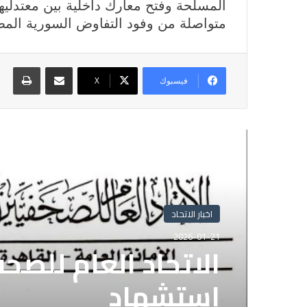
المسلحة وفتح معارك داخلية بين معتدليه
متواصلة من وفود التفاوض السورية المطو
مشاركة عبر البريد
طباع
فيسبوك
X
أقرأ التالي
اخبار الاتحاد
2026-01-21
الاتحاد العام للصح
استشهاد