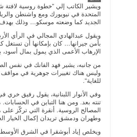
ويشير الكاتب إلي "خطوة روسية لافتة شك
م
المتحدة في نيويورك ومع واشنطن والري
ص
الجديد كما وضعته موسكو… وذلك بهدف الإ
د
ر
ويقول عبدالهادي المجالي في الرأي الأ
ا
بأمن جيرانها… كان بإمكانها أن تستغل كل
ل
الإرهاب الأعمى الذي يمول بمال أسود، 
ص
و
من جانبه، يشير فهد الفانك في نفس الصح
ر
وليس هناك تغييرات جوهرية في مواقف ال
ة
للغاية".
وفي الأنوار اللبنانية، يقول رفيق خري في
تنته بعد. ومن هنا التباين في الحسابا
المصالح الروسية. أنقرة التي تركّز على
وطهران ودمشق تريدان إكمال الخيار ال
ويخلص إياد أبوشقرا في الشرق الأوسط الل