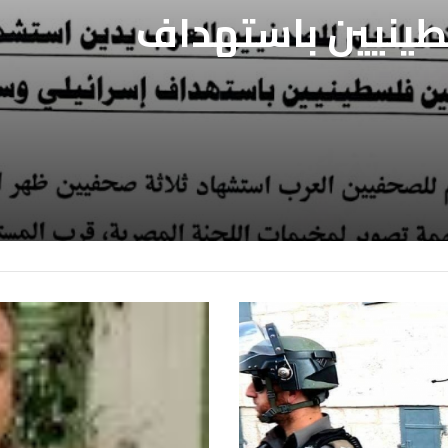
طينيين باستهداف
ع غزة