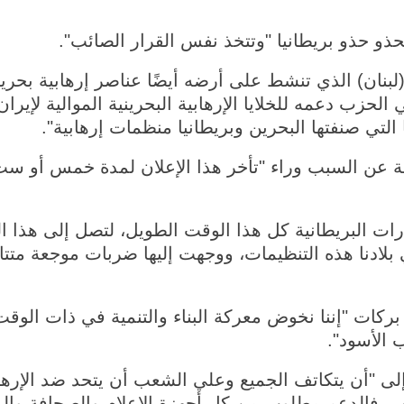
تحذو حذو بريطانيا "وتتخذ نفس القرار الصائب".
لبنان) الذي تنشط على أرضه أيضًا عناصر إرهابية بحرين
الحزب دعمه للخلايا الإرهابية البحرينية الموالية لإيران،
 التي صنفتها البحرين وبريطانيا منظمات إرهابية".
 عن السبب وراء "تأخر هذا الإعلان لمدة خمس أو ست
رات البريطانية كل هذا الوقت الطويل، لتصل إلى هذا ا
لادنا هذه التنظيمات، ووجهت إليها ضربات موجعة متتالي
بركات "إننا نخوض معركة البناء والتنمية في ذات الو
 الأسود".
 إلى "أن يتكاتف الجميع وعلي الشعب أن يتحد ضد الإر
رهاب، فالدعم مطلوب من كل أجهزة الإعلام والصحافة وال