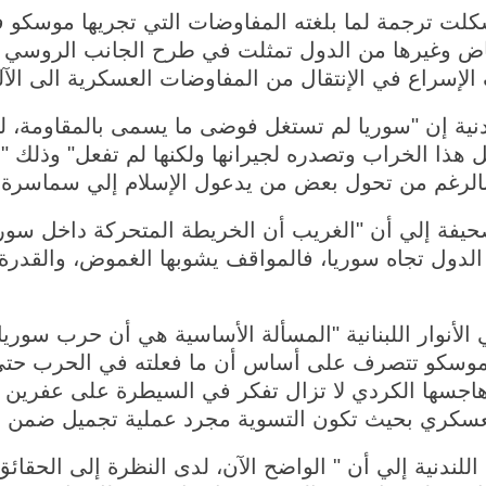
لت ترجمة لما بلغته المفاوضات التي تجريها موسكو ف
اض وغيرها من الدول تمثلت في طرح الجانب الروسي ا
سراع في الإنتقال من المفاوضات العسكرية الى الآلي
ردنية إن "سوريا لم تستغل فوضى ما يسمى بالمقاومة، 
 هذا الخراب وتصدره لجيرانها ولكنها لم تفعل" وذلك "ر
بالرغم من تحول بعض من يدعول الإسلام إلي سماسرة 
يفة إلي أن "الغريب أن الخريطة المتحركة داخل سوريا
دول تجاه سوريا، فالمواقف يشوبها الغموض، والقدرة 
 الأنوار اللبنانية "المسألة الأساسية هي أن حرب سوري
ت. موسكو تتصرف على أساس أن ما فعلته في الحرب حت
 هاجسها الكردي لا تزال تفكر في السيطرة على عفرين ل
عسكري بحيث تكون التسوية مجرد عملية تجميل ضمن مص
ندنية إلي أن " الواضح الآن، لدى النظرة إلى الحقائق