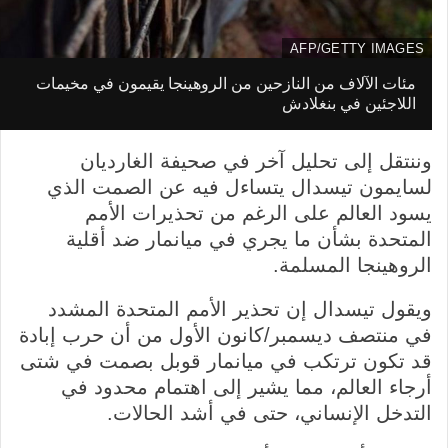
AFP/GETTY IMAGES
م
مئات الآلاف من النازحين من الروهينجا يقيمون في مخيمات
I
ص
اللاجئين في بنغلادش
m
د
a
ر
وننتقل إلى تحليل آخر في صحيفة الغارديان
g
ا
لسايمون تيسدال يتساءل فيه عن الصمت الذي
e
ل
يسود العالم على الرغم من تحذيرات الأمم
c
ص
المتحدة بشأن ما يجري في ميانمار ضد أقلية
a
و
الروهينجا المسلمة.
p
ر
t
ة
ويقول تيسدال إن تحذير الأمم المتحدة المشدد
i
في منتصف ديسمبر/كانون الأول من أن حرب إبادة
o
قد تكون ترتكب في ميانمار قوبل بصمت في شتى
n
أرجاء العالم، مما يشير إلى اهتمام محدود في
التدخل الإنساني، حتى في أشد الحالات.