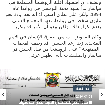
ويضيف أن اضطهاد أقلية الروهينجا المسلمة في
ميانمار بدأ يشبه محنة التوتسي في رواندا عام
1994، ولكن على نطاق أصغر، أذ أنه بعد إبادة نحو
مليون شخص في رواندا، تعهد المجتمع الدولي
بعدم تكرار ذلك، ولكن يبدو أن الأمر قد يتكرر.
وكان المفوض السامي لحقوق الإنسان في الأمم
المتحدة، زيد رعد الحسين، قد وصف الهجمات
"الممنهجة " على الروهينجا من قبل الجيش في
ميانمار والميليشات بأنه "تطهير عرقي".
اخبار الاتحاد
2026-01-21
الاتحاد العام للصحفيين العرب يدين استشهاد