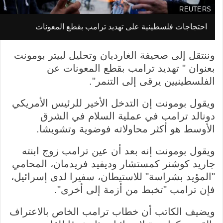
REUTERS
م
احتجاجات فلسطينية على تهديد ترامب بقطع المعونات
I
ص
m
د
وننتقل إلى صحيفة الغارديان وتحليل لبيتر بومونت
a
ر
بعنوان " تهديد ترامب بقطع المعونات عن
g
ا
الفلسطينيين يرقى إلى التنمر".
e
ل
c
ص
ويقول بومونت إن التدخل الأخير للرئيس الأمريكي
a
و
دونالد ترامب في عملية السلام في الشرق
p
ر
الأوسط هو أكثر محاولاته فوضوية وتشويشا.
t
ة
i
ويقول بومونت إنه بعد أن عين ترامب زوج ابنته
o
جاريد كوشنر كمستشار وديفيد فريدمان، المحامي
n
"المؤيد بشراسة" للاستيطان، سفيرا لدى إسرائيل،
فإن ترامب "تخبط من أزمة إلى أخرى".
ويضيف الكاتب أن خطاب ترامب الخاص بالاعتراف