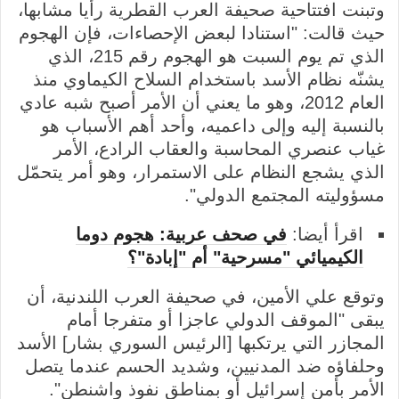
وتبنت افتتاحية صحيفة العرب القطرية رأيا مشابها،
حيث قالت: "استنادا لبعض الإحصاءات، فإن الهجوم
الذي تم يوم السبت هو الهجوم رقم 215، الذي
يشنّه نظام الأسد باستخدام السلاح الكيماوي منذ
العام 2012، وهو ما يعني أن الأمر أصبح شبه عادي
بالنسبة إليه وإلى داعميه، وأحد أهم الأسباب هو
غياب عنصري المحاسبة والعقاب الرادع، الأمر
الذي يشجع النظام على الاستمرار، وهو أمر يتحمّل
مسؤوليته المجتمع الدولي".
اقرأ أيضا:
في صحف عربية: هجوم دوما
الكيميائي "مسرحية" أم "إبادة"؟
وتوقع علي الأمين، في صحيفة العرب اللندنية، أن
يبقى "الموقف الدولي عاجزا أو متفرجا أمام
المجازر التي يرتكبها [الرئيس السوري بشار] الأسد
وحلفاؤه ضد المدنيين، وشديد الحسم عندما يتصل
الأمر بأمن إسرائيل أو بمناطق نفوذ واشنطن".