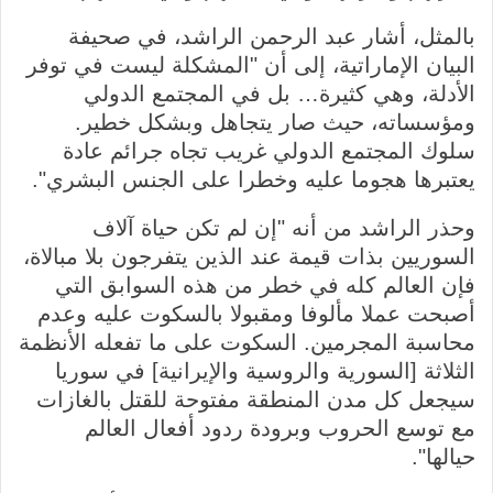
بالمثل، أشار عبد الرحمن الراشد، في صحيفة
البيان الإماراتية، إلى أن "المشكلة ليست في توفر
الأدلة، وهي كثيرة… بل في المجتمع الدولي
ومؤسساته، حيث صار يتجاهل وبشكل خطير.
سلوك المجتمع الدولي غريب تجاه جرائم عادة
يعتبرها هجوما عليه وخطرا على الجنس البشري".
وحذر الراشد من أنه "إن لم تكن حياة آلاف
السوريين بذات قيمة عند الذين يتفرجون بلا مبالاة،
فإن العالم كله في خطر من هذه السوابق التي
أصبحت عملا مألوفا ومقبولا بالسكوت عليه وعدم
محاسبة المجرمين. السكوت على ما تفعله الأنظمة
الثلاثة [السورية والروسية والإيرانية] في سوريا
سيجعل كل مدن المنطقة مفتوحة للقتل بالغازات
مع توسع الحروب وبرودة ردود أفعال العالم
حيالها".