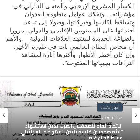
انكسار المشروع الإرهابي والمنحى التنازلي في
مؤشراته… وتفكك عوامل منظومة العدوان
وتساقط أكاذيبها وفبركاتها، وصولا إلى تباعد
أجنداتها على المستويين الإقليمي والدولي, مرورا
بالصياغة الجديدة لمشهد العلاقات الدولية …والأهم
أن مخاض النظام العالمي بات في طوره الأخير،
وإن كان أخطر الأطوار وأكثرها أثارة لمشاهد
النزاعات بجبهاتها المفتوحة".‏
اخبار الاتحاد
2026-01-21
الاتحاد العام للصحفيين العرب يدين استشهاد
ثلاثة صحفيين فلسطينيين باستهداف إسرائيلي
وسط قطاع غزة