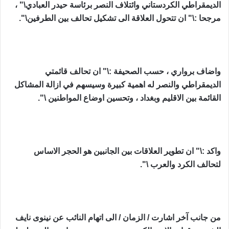
الديمقراطي الكردستاني وائتلاف ‏النصر برئاسة حيدر العبادي\" ،
مرجحا :\" ان تتحول العلاقة الى تشكيل تحالف بين ‏الطرفين\". ‏
واضاف برواري ، حسب الصحيفة :\" ان تحالف قائمتي
الديمقراطي والنصر له ‏اهمية كبيرة وسيسهم في ازالة المشاكل
القائمة بين الاقليم وبغداد ، وتحسين اوضاع ‏المواطنين \".‏
واكد :\" ان تطوير العلاقات بين الجانبين هو الحجر الاساس
لتحالف الكرد والعرب ‏‏\". ‏
من جانب آخر اشارت / الزمان / الى اتهام النائب عن نينوى نايف