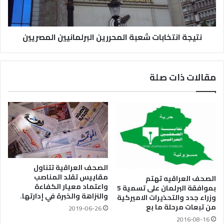
نتيجة انتخابات شعبة المحررين البرلمانيين المصريين
مقالات ذات صلة
الصحف العراقية تتناول
مقاييس تقلد المناصب
الصحف العراقيه تهتم
واعتماد معيار الكفاءة
بموافقة البرلمان على تسمية 5
والنزاهة والخبرة في إدارتها.
وزراء جدد والتحذيرات الاميركية
من تبعات مرحلة ما بع
2019-06-26
2016-08-16