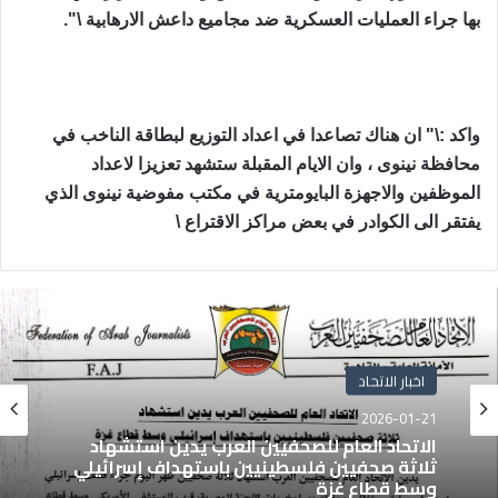
بها جراء ‏العمليات العسكرية ضد مجاميع داعش الارهابية \".‏
واكد :\" ان هناك تصاعدا في اعداد التوزيع لبطاقة الناخب في
محافظة نينوى ، وان ‏الايام المقبلة ستشهد تعزيزا لاعداد
الموظفين والاجهزة البايومترية في مكتب مفوضية ‏نينوى الذي
يفتقر الى الكوادر في بعض مراكز الاقتراع \
اخبار الاتحاد
2026-01-21
الاتحاد العام للصحفيين العرب يدين استشهاد
ثلاثة صحفيين فلسطينيين باستهداف إسرائيلي
وسط قطاع غزة