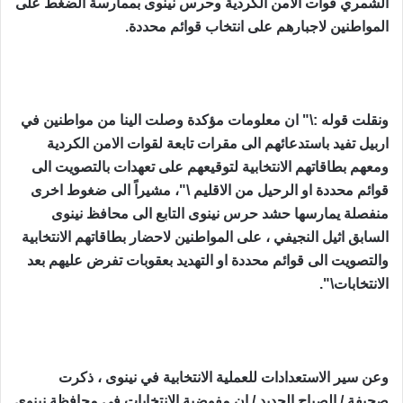
الشمري قوات ‏الامن الكردية وحرس نينوى بممارسة الضغط على
المواطنين لاجبارهم على انتخاب ‏قوائم محددة. ‏
ونقلت قوله :\" ان معلومات مؤكدة وصلت الينا من مواطنين في
اربيل تفيد باستدعائهم ‏الى مقرات تابعة لقوات الامن الكردية
ومعهم بطاقاتهم الانتخابية لتوقيعهم على ‏تعهدات بالتصويت الى
قوائم محددة او الرحيل من الاقليم \"، مشيراً الى ضغوط ‏اخرى
منفصلة يمارسها حشد حرس نينوى التابع الى محافظ نينوى
السابق اثيل ‏النجيفي ، على المواطنين لاحضار بطاقاتهم الانتخابية
والتصويت الى قوائم محددة او ‏التهديد بعقوبات تفرض عليهم بعد
الانتخابات\".‏
وعن سير الاستعدادات للعملية الانتخابية في نينوى ، ذكرت
صحيفة / الصباح الجديد ‏‏/ ان مفوضية الانتخابات في محافظة نينوى