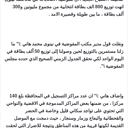
انهت توزيع 800 الف بطاقة ‏انتخابية من مجموع مليونين و300
ألف بطاقة ، ما بين طويلة وقصيرة الامد .‏
ونقلت قول مدير مكتب المفوضية في نينوى محمد هاني :\" ما
زلنا مستمرين بالتوزيع ‏لحين وصولنا إلى توزيع 50 ألف بطاقة في
اليوم الواحد لكي نحقق الجدول الزمني ‏الصحيح الذي حدده مجلس
المفوضية \".‏
واضاف هاني :\" ان عدد مراكز التسجيل في المحافظة بلغ 140
مركزا ، من ‏ضمنها بعض المراكز المدموجة في الاقضية والنواحي
التي تحتوي على تواجد سكاني ‏قليل وخاصة في الحضر
والقحطانية والبعاج وزمار وسنجار ، حيث دمجت مع ‏الموصل
القديمة لكونها قريبة من هذه المناطق ونتيجة للاضرار التي لحقت