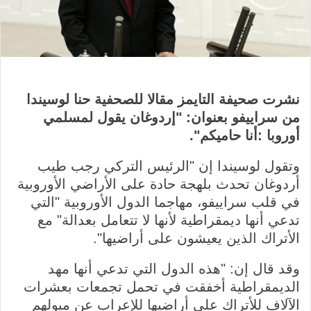
نشرت
صحيفة
التايمز
مقالا
للصحفية
حنا
لوسيندا
من سراييفو بعنوان
:
"
إ
ردوغان يقول لمسلمي
أوروبا :أنا حاميكم".
وتقول لوسيندا إن "الرئيس التركي رجب طيب
أردوغان تحدث بلهجة حادة على الأراضي الأوروبية
في قلب سراييفو، مهاجما الدول الأوروبية "التي
تدعي أنها ديمقراطية لأنها لا تتعامل بعدالة" مع
الأتراك الذين يعيشون على أراضيها".
وقد قال إن: "هذه الدول التي تدعي أنها مهد
الديمقراطية أخفقت في تحمل تجمعات بعشرات
الآلاف للأتراك على أراضيها للإعراب عن ميولهم