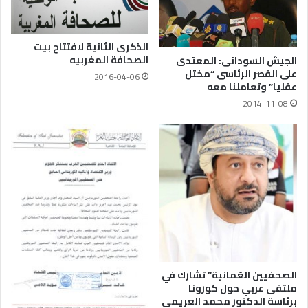
الذكرى الثانية لافتتاح بيت
الصحافة‎ المغربيه
الجيش السودانى: المعتدى
على القصر الرئاسى “مختل
2016-04-06
عقليا” وتعاملنا معه
2014-11-08
الصحفيين العُمانية” تشارك في
ملتقى عربي حول كورونا
برئاسة الدكتور محمد العريمي