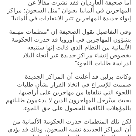
أما صحيفة الغارديان فقد نشرت مقالا عن
a
ر
المهاجرين في ألمانيا بعنوان "مثل السجون: مراكز
g
ا
إيواء جديدة للمهاجرين تثير الانتقادات في ألمانيا".
e
ل
c
ص
وفي التفاصيل تقول الصحيفة إن "منظمات مهتمة
a
و
بشؤون المهاجرين في أوروبا قد حذرت الحكومة
p
ر
الألمانية من النظام الذي قالت إنها ستتبعه
t
ة
بخصوص إنشاء مراكز جديدة عبر أنحاء البلاد
i
لدراسة طلبات اللجوء".
o
n
وكانت برلين قد أعلنت أن المراكز الجديدة
صممت للإسراع في اتخاذ القرار بشأن طلبات
اللجوء التي تتلقاها من مهاجرين على أراضيها،
بحيث سيُرحل المهاجرون الذين لا يدعمون طلباتهم
بالمؤهلات الكافية للحصول على حق اللجوء.
لكن تلك المنظمات حذرت الحكومة الألمانية من
أن المراكز الجديدة تشبه السجون، وذلك قد يؤدي