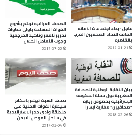
الصحف العراقيه تهتم بشروع
عاجل -بداء اجتماعات الامانه
القوات المسلحة باولى خطوات
العامه لاتحاد الصحفيين العرب
تحرير تلعفر وتاكيد المرجعية
بالقاهره
وجوب التعامل الحسن
2017-01-21
2017-07-22
بيان النقابة الوطنية للصحافة
المغربيةحول حملة الحكومة
صحف السبت تهتم باحكام
الإسرائيلية بخصوص زيارة
سيطرة القوات الامنية على
“صحافيين” مغاربة لإسرا
منطقة وادي حجر الاستراتيجية
2018-02-26
في ساحل الموصل الايمن
2017-03-04