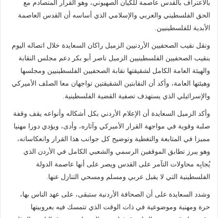
بالاعتراف بالقدس عاصمة للكيان الصهيوني، وهو القرار المتصادم مع
الحق الفلسطيني والعربي والإسلامي الذي أساسه أن القدس العاصمة
الأبدية للفلسطينيين.
ونقل نقيب الصحفيين الأردنيين الزميل راكان السعايدة خلال اتصاله اليوم
بنقيب الصحفيين الفلسطينيين الزميل ناصر أبو بكر دعم مجلس النقابة
والهيئة العامة الكامل لشقيقتها نقابة الصحفيين الفلسطينيين ومجلسها
وهيئتها العامة، وأكد أن النقابتين الشقيقتين تواجهان معا الصلف الأميركي
والإسرائيلي الذي يستهدف تصفية القضية الفلسطينية.
وأكد الزميل السعايدة أن الإعلام الأردني بكل أشكاله وأنواعه يقف وقفة
صلبة وقوية في مواجهة القرار الأميركي وآثاره، وأدى، ويؤدي دورا مهنيا
مميزا في المتابعة والتغطية وتوضيح كل جوانب هذا القرار وانعكاساته،
وهو يبرز تطابق الموقفين الرسمي والشعبي الكامل في الأردن الذي
يُجابِه محاولات التآمر على القدس ويصر على أنها عاصمة الدولة
الفلسطينية التي لا يقبل عربي ومسلم ومسحي التنازل عنها.
وشدد السعايدة على أن الصحافة الأردنية ستبقى، على عهد الناس بها،
حرة ومهنية وموضوعية في ذات الوقت الذي تتمسك فيه بعروبيتها