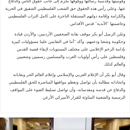
وقوميتها وقدسية رسالتها ووقوفها بحزم إلى جانب حقوق الناس والدفاع
عنها، وعلى رأس هذه الحقوق حق الشعب الفلسطيني الشقيق في الحرية
والكرامة وإقامة دولتهم المستقلة الناجزة على كامل التراب الفلسطيني
وعاصمتها "الأبدية" قدس الأقداس.
وثمّن الزميل أبو بكر موقف نقابة الصحفيين الأردنيين، والأردن قيادة
وحكومة وشعبا ودعمهم، وأكد "أننا في النقابتين علينا مسؤوليات كبيرة
بإدامة الزخم الإعلامي على مختلف المستويات لإبقاء قضية القدس
وفلسطين على رأس أولويات العرب والمسلمين رسميين وشعبيين
والعالم كذلك.
وقال أبو بكر أن الإعلام العربي والإسلامي وإعلام العالم الحر ونقاباته
واتحاداته مطالبة بأن تواصل وتعظم مواقفها المناصرة للحق الفلسطيني
والدفاع عن قدسه ومقدساته، وأن تواصل تسليط الضوء على المواقف
الرسمية والشعبية المناوئة للقرار الأميركي الأرعن.