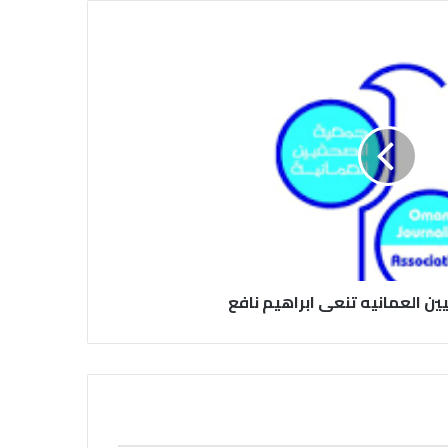
كلية الإعلام بجامعة المستقبل في بابل
في احتفالية عيد الصحافة النجفية
بمناسبة مرور ١١٢ عاما على صدور أول
صحيفة (العلم)
في عيد الصحافة العراقية تحية لكل
الصحفيين ولأرواح شهداء الصحافة
ن العمانيه تنعى ابراهيم نافع
رئيس العراق ومجلس الوزراء والنواب
والشخصيات العامة يهنؤن الصحفيين
العراقيين
يطالب السلطات السودانية بالإفراج