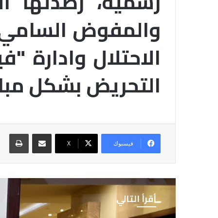
رسمية، رصدتها ال
والمفوض السامي ل
الاحتلال وادارة "
التحريض بشكل مبا
مشاركة عبر البريد
طباع
فيسبوك
X
أقرأ التالي