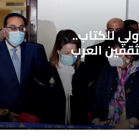
لي للكتاب..
ثقفين العرب
لمحددة فتح باب
علاج بنقابة
ن