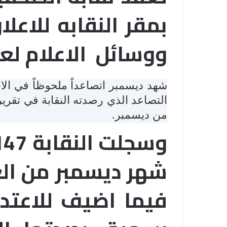
بمقر النقابه للاعل
ووسائل الاعلام لعام 2017 وكانت النقابه قد ا
شهد ديسمبر اتصاعداً ملحوظاً في الا
التصاعد الذي رصدته النقابة في تقري
من ديسمبر.
فيما اضيف للاعتد