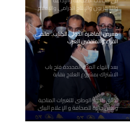
الرقمي
معرض القاهرة الدولي للكتاب.. ملتقى
القراء والمثقفين العرب
بعد انتهاء المدة المحددة فتح باب
الاشتراك بمشروع العلاج بنقابة
الصحفيين المصريين
تطلق الحوار الوطنى للتغيرات المناخية
وتعلن جائزة للصحافة و الإعلام ‎البيئي
عن التغيرات المناخية
نقابة الصحفيين العراقيين تستقبل طلبة