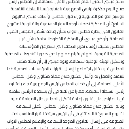
صلاح عيسى الأمين العام للمجلس الأعلى للصحافة، إن المجلس أرسل
صباح اليوم مذكرة لرئيس الجمهورية باعتباره رئيسا للسلطة التنفيذية
لتوضيح الدوافع القانونية وراء قرار المجلس. وأضاف عيسى لـ"اليوم
السابع"، أن المذكرة تضمنت أوجه العوار الدستورية والقانونية لمشروع
القانون الذى ينظره مجلس النواب بشأن إعادة تشكيل المجلس الأعلى
للصحافة. وأوضح عيسى، أن المذكرة الخطوط العامة بشأن قرار
المجلس بتكليف رؤساء تحرير الصحف التى تصدر عن المؤسسات
الصحفية القومية المهام بقيام عملهم لحين صدور التشريعات الصحفية
وتشكيل الهيئة الوطنية للصحافة. ونوه عيسى إلى أن هيئة مكتب
المجلس قررت خلال اجتماعها إرسال القرارات للمؤسسات الصحفية غدا
للتنفيذ والعمل به. وأشار الدكتور حسن عماد مكاوى وكيل المجلس
الأعلى للصحافة، إلى أن خطاب المجلس لرئيس الجمهورية جاء باعتباره
رئيس السلطة التنفيذية، معبرا عن ثقته فى أن يستخدم الرئيس سلطته
فى الاعتراض على قانون إعادة تشكيل المجلس حال الموافقة عليه.
وتابع الدكتور حسن عماد مكاوى وكيل المجلس الأعلى للصحافة
لـ"اليوم السابع" قائلا: "نثق فى أن الرئيس سيتخذ القرار المناسب لحث
الحكومة على إرسال القانون الموحد للصحافة والإعلام لمجلس النواب
حتى يتم إقراره فى أسرع وقت". وكان المجلس الأعلى للصحافة، قد أصدر