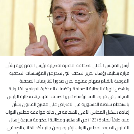
أرسل المجلس الأعلى للصحافة، مذكرة تفصيلية لرئيس الجمهورية بشأن
قراره بتكليف رؤساء تحرير الصحف التى تصدر عن المؤسسات الصحفية
القومية بالقيام بمهام عملهم لحين صدور التشريعات الصحفية
وتشكيل الهيئة الوطنية للصحافة. وتضمنت المذكرة الدوافع القانونية
للمجلس فى قراره بالمد لرؤساء تحرير الصحف القومية، مطالبة الرئيس
باستخدام سلطته الدستورية فى الاعتراض على مقترح القانون بشأن
إعادة تشكيل المجلس الأعلى للصحافة فى حالة موافقة مجلس النواب
عليه طبقاً للمادة (123) من الدستور، ومطالبة الحكومة بسرعة إرسال
القانون الموحد لمجلس النواب لإقراره. ومن جانبه أكد الكاتب الصحفى