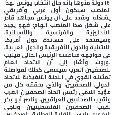
١٤٠ دولة منوها بأنه حال انتخاب يونس لهذا
المنصب سيكون أول عربي وأفريقي
يشغله
.
وشدد على أن يونس مجاهد قادر
على شغل هذا المنصب الهام؛ فهو يجيد
الانجليزية والفرنسية والأسبانية،
وسيعتمد على مساندة دول أمريكا
اللاتينية والدول الأفريقية والدول العربية،
في مواجهة منافسه الرئيس الحالي فيليب
لوروت
.
وأشار إلى أن الاتحاد العام
للصحفيين العرب سيسعى كذلك لمواصلة
تمثيله القوي في اللجنة التنفيذية للاتحاد
الدولي للصحفيين، والذي يحققه كل من
مؤيد اللامي رئيس اتحاد الصحفيين العرب
ونقيب الصحفيين العراقيين، وناصر أبو بكر
نقيب الصحفيين الفلسطينيين وناجي
البغوري رئيس النقابة الوطنية للصحفيين