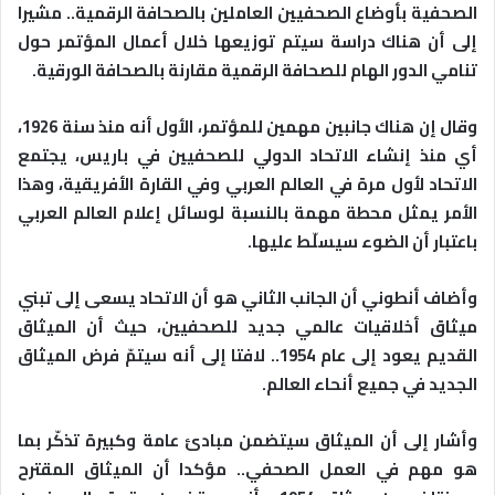
الصحفية بأوضاع الصحفيين العاملين بالصحافة الرقمية.. مشيرا
إلى أن هناك دراسة سيتم توزيعها خلال أعمال المؤتمر حول
تنامي الدور الهام للصحافة الرقمية مقارنة بالصحافة الورقية.
وقال إن هناك جانبين مهمين للمؤتمر، الأول أنه منذ سنة 1926،
أي منذ إنشاء الاتحاد الدولي للصحفيين في باريس، يجتمع
الاتحاد لأول مرة في العالم العربي وفي القارة الأفريقية، وهذا
الأمر يمثل محطة مهمة بالنسبة لوسائل إعلام العالم العربي
باعتبار أن الضوء سيسلّط عليها.
وأضاف أنطوني أن الجانب الثاني هو أن الاتحاد يسعى إلى تبني
ميثاق أخلاقيات عالمي جديد للصحفيين، حيث أن الميثاق
القديم يعود إلى عام 1954.. لافتا إلى أنه سيتمّ فرض الميثاق
الجديد في جميع أنحاء العالم.
وأشار إلى أن الميثاق سيتضمن مبادئ عامة وكبيرة تذكّر بما
هو مهم في العمل الصحفي.. مؤكدا أن الميثاق المقترح