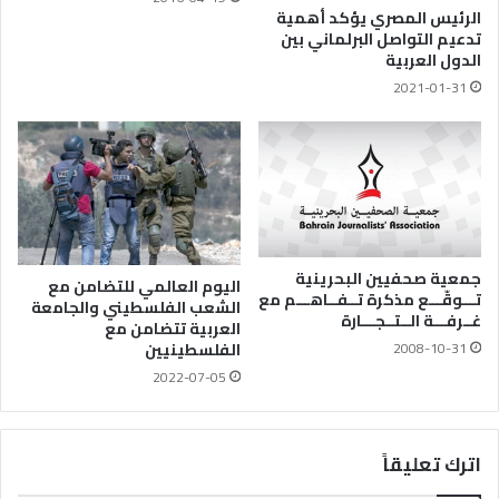
الرئيس المصري يؤكد أهمية
تدعيم التواصل البرلماني بين
الدول العربية
2021-01-31
جمعية صحفيين البحرينية
اليوم العالمي للتضامن مع
تـــوقّـــع مذكرة تــفــاهـــم مع
الشعب الفلسطيني والجامعة
غــرفـــة الــتــجـــارة
العربية تتضامن مع
الفلسطينيين
2008-10-31
2022-07-05
اترك تعليقاً