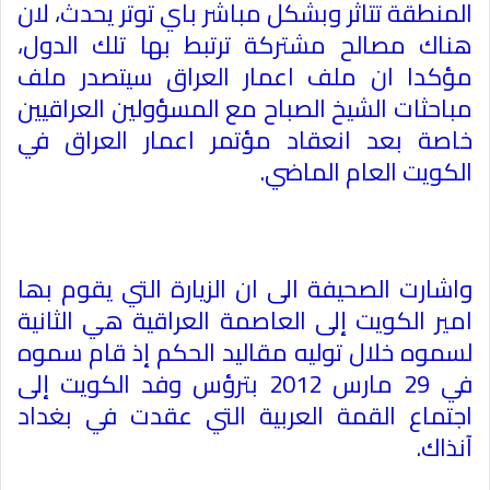
المنطقة تتاثر وبشكل مباشر باي توتر يحدث، لان
هناك مصالح مشتركة ترتبط بها تلك الدول،
مؤكدا ان ملف اعمار العراق سيتصدر ملف
مباحثات الشيخ الصباح مع المسؤولين العراقيين
خاصة بعد انعقاد مؤتمر اعمار العراق في
الكويت العام الماضي
.
واشارت الصحيفة الى ان الزیارة التي یقوم بھا
امير الكويت إلى العاصمة العراقیة ھي الثانیة
لسموه خلال توليه مقالید الحكم إذ قام سموه
في 29 مارس 2012 بترؤس وفد الكویت إلى
اجتماع القمة العربیة التي عقدت في بغداد
آنذاك
.