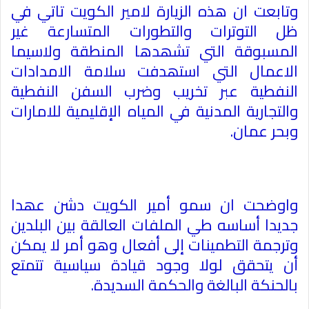
وتابعت ان ھذه الزیارة لامير الكويت تاتي في
ظل التوترات والتطورات المتسارعة غیر
المسبوقة التي تشھدھا المنطقة ولاسیما
الاعمال التي استھدفت سلامة الامدادات
النفطیة عبر تخریب وضرب السفن النفطیة
والتجاریة المدنیة في المیاه الإقلیمیة للامارات
وبحر عمان
.
واوضحت ان سمو أمیر الكويت دشن عھدا
جدیدا أساسه طي الملفات العالقة بین البلدین
وترجمة التطمینات إلى أفعال وھو أمر لا یمكن
أن یتحقق لولا وجود قیادة سیاسیة تتمتع
بالحنكة البالغة والحكمة السدیدة
.