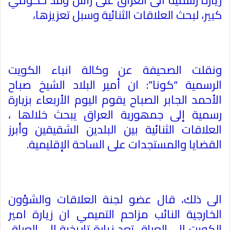
زيارة رسمية الى العراق على رأس وفد حكومي
كبير، لبحث العلاقات الثنائية وسبل تعزيزها،
ونقلت الصحيفة عن وكالة انباء الكويت
الرسمية “كونا”: ان أمیر البلاد الشیخ صباح
الأحمد الجابر الصباح يقوم اليوم الأربعاء بزیارة
رسمیة إلى جمھوریة العراق یبحث خلالھا ،
العلاقات الثنائیة بین البلدین الشقیقین وأبرز
القضایا والمستجدات على الساحة الإقلیمیة
.
الى ذلك، قال عضو لجنة العلاقات والشؤون
الخارجية النائب مزاحم التميمي ان زيارة امير
الكويت الى العراق تعد زيارة تاريخية الى العراق