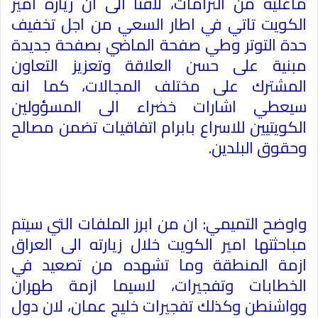
ماعليه من التزامات، لافتا الى ان زيارة امير
الكويت تاتي في اطار السعي من اجل تخفيف
حدة التوتر وطي صفحة الماضي بصفحة جديدة
مبنية على حسن العلاقة وتعزيز التعاون
المشترك على مختلف المجالات، كما انه
سيعطي اشارات خضراء الى المسؤولين
الكويتيين للاسراع بابرام اتفاقيات تضمن مصالح
وحقوق البلدين
.
واوضح التميمي: ان من ابرز الملفات التي سيتم
مباحثتها امير الكويت خلال زيارته الى العراق
ازمة المنطقة وما تشهده من تصعيد في
الخطابات وتفجيرات، لاسيما ازمة طهران
وواشنطن وكذلك تفجيرات خليج عمان، لان دول