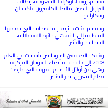
فييتنام، روسيا، أوكرانيا، السعودية، إيطاليا،
البرازيل، الصين، مالطا، الكاميرون، باكستان
ونيكاراغوا
.
وتنقسم فئات جائزة حرية الصحافة التي تقدمها
المنظمة إلى ثلاثة، هي جائزة الاستقلالية،
الشجاعة، والتأثير
.
وشبكة الصحفيين السودانيين تأسست في العام
2008 إلى جانب لجنة أطباء السودان المركزية
وهي من أوائل الأجسام المهنية التي عارضت
نظام المعزول عمر البشير
.