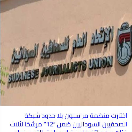
اختارت منظمة مراسلون بلا حدود شبكة
الصحفيين السودانيين ضمن “12” مرشحًا لثلاث