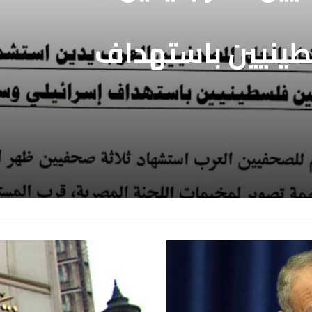
فيين العرب يدين
فيين العرب يطالب
بالافراج عن
طينيين باستهداف
ين المعتقلين
ع غزة