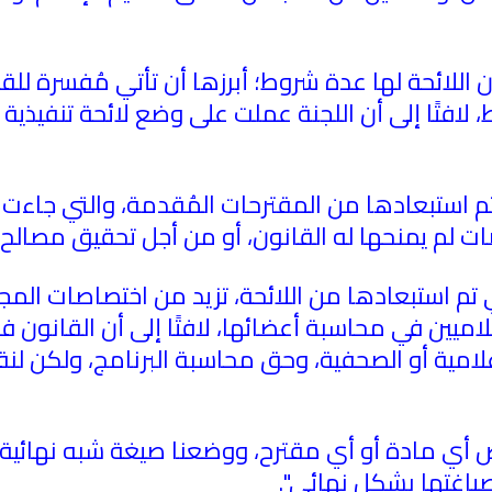
 أن اللائحة لها عدة شروط؛ أبرزها أن تأتي مُفسرة ل
، لافتًا إلى أن اللجنة عملت على وضع لائحة تنفيذي
 استبعادها من المقترحات المُقدمة، والتي جاءت لأ
ات لم يمنحها له القانون، أو من أجل تحقيق مصالح 
تم استبعادها من اللائحة، تزيد من اختصاصات المجل
اميين في محاسبة أعضائها، لافتًا إلى أن القانو
مية أو الصحفية، وحق محاسبة البرنامج، ولكن لنق
أي مادة أو أي مقترح، ووضعنا صيغة شبه نهائية ل
لصياغتها بشكل نهائي".