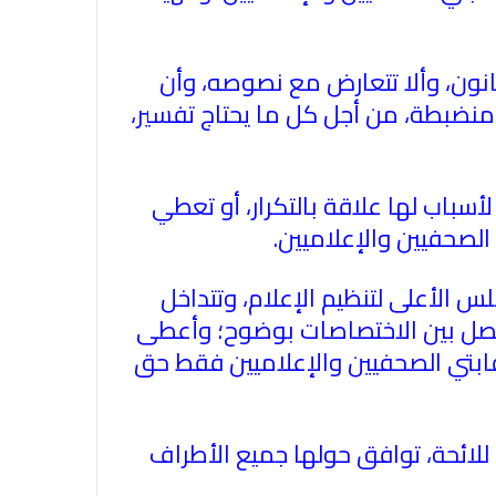
لقانون، وألا تتعارض مع نصوصه، وأن
ة منضبطة، من أجل كل ما يحتاج تفسير،
الاتحاد العام للصحفيين العرب يدين
بكل قوة جريمة إغتيال الاحتلال
الصهيوني للصحفيين الفسطينيين فى
سباب لها علاقة بالتكرار، أو تعطي
غزة
الصحفيين والإعلاميين.
الاتحاد العام للصحفيين العرب يطالب
بدعم حرية الصحافة فى الدول العربية
س الأعلى لتنظيم الإعلام، وتتداخل
وذلك بمناسبة اليوم العالمي للصحافة
ن فصل بين الاختصاصات بوضوح؛ وأعطى
الثالث من مايو وعيد الصحافة العربية
ابتي الصحفيين والإعلاميين فقط حق
السادس من مايو
الاتحاد العام للصحفيين العرب يدين
بكل قوة اغتيال الزميل ابراهيم عجاج
المصور فى الوكالة العربية السورية
لائحة، توافق حولها جميع الأطراف
للانباء سانا