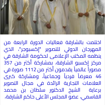
اختتمت بالشارقة فعاليات الدورة الرابعة من
المهرجان الدولي للتصوير "إكسبوجر"، الذي
ينظمه المكتب الإعلامى لحكومة الشارقة في
مركز إكسبو الشارقة، بمشاركة أكثر من 357
مصوراً عالمياً يقدمون أكثر من 1112 صورة في
46 معرضاً فردياً وجماعياً، ومشاركة كبرى
العلامات التجارية الرائدة في مجال التصوير
برعاية الشيخ الدكتور سلطان بن محمد
القاسمي، عضو المجلس الأعلى حاكم الشارقة،