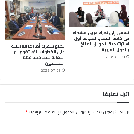
نسعي إلى تحرك عربي مشترك
فى كافة القضايا لصياغة أول
استراتيجية لتمويل المناخ
يطلع سفراء أميركا اللاتينية
بالدول العربية
على الخطوات التي تقوم بها
النقابة لمحاكمة قتلة
2004-03-31
الصحفيين
2022-07-05
اترك تعليقاً
لن يتم نشر عنوان بريدك الإلكتروني.
الحقول الإلزامية مشار إليها بـ
*
ا
ل