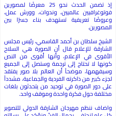
إذ تضمن الحدث نحو 25 معرضًا لمصورين
فوتوغرافيين عالميين، وندوات، وورش عمل،
وعروضًا تعريفية تستهدف بناء جسرًا بين
المصورين
.
الشيخ سلطان بن أحمد القاسمي، رئيس مجلس
الشارقة للإعلام قال أن الصورة هي السلاح
الأقوى في الإعلام، وأنها أقوى من النص
كونها لا تحتاج إلى ترجمة وستصل إلى الجميع
وسيفهمها، موضحاً أن العالم بلا صور يفتقد
لجزء كبير من ذاكرته الفردية والجماعية، مشدداً
على دور الصورة في توحيد من يتحدثون بلغات
مختلفة حول فكرة واحدة وموقف واحد
.
واضاف ننظم مهرجان الشارقة الدولي للتصوير
كل عام لنحتفي بجمال الفنّ ونؤكد على رسالته