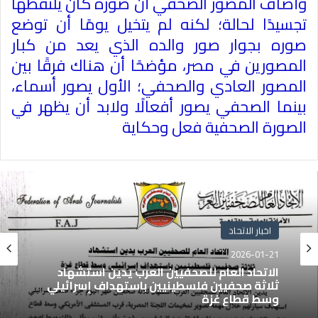
وأضاف المصور الصحفي أن صوره كان يلتقطها
تجسيدًا لحالة؛ لكنه لم يتخيل يومًا أن توضع
صوره بجوار صور والده الذي يعد من كبار
المصورين في مصر، مؤضحًا أن هناك فرقًا بين
المصور العادي والصحفي؛ الأول يصور أسماء،
بينما الصحفي يصور أفعالًا ولابد أن يظهر في
الصورة الصحفية فعل وحكاية
اخبار الاتحاد
2026-01-21
الاتحاد العام للصحفيين العرب يدين استشهاد
ثلاثة صحفيين فلسطينيين باستهداف إسرائيلي
وسط قطاع غزة