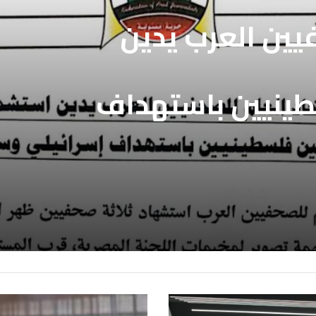
فيين العرب يدين
طينيين باستهداف
ع غزة