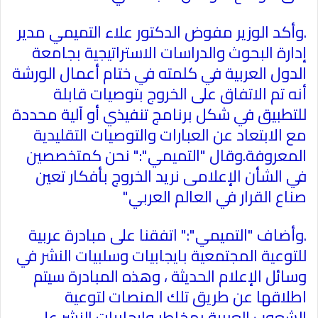
.وأكد الوزير مفوض الدكتور علاء التميمي مدير
إدارة البحوث والدراسات الاستراتيجية بجامعة
الدول العربية في كلمته في ختام أعمال الورشة
أنه تم الاتفاق على الخروج بتوصيات قابلة
للتطبيق في شكل برنامج تنفيذي أو آلية محددة
مع الابتعاد عن العبارات والتوصيات التقليدية
المعروفة.وقال "التميمي":" نحن كمتخصصين
في الشأن الإعلامى نريد الخروج بأفكار تعين
صناع القرار في العالم العربي"
.وأضاف "التميمي":" اتفقنا على مبادرة عربية
للتوعية المجتمعية بايجابيات وسلبيات النشر في
وسائل الإعلام الحديثة ، وهذه المبادرة سيتم
اطلاقها عن طريق تلك المنصات لتوعية
الشعوب العربية بمخاطر وايجابيات النشر على