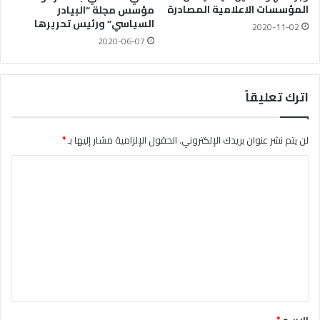
المؤسسات الاعلامية المصادرة
مؤسس مجلة “البيادر
السياسي” ورئيس تحريرها
2020-11-02
2020-06-07
اترك تعليقاً
لن يتم نشر عنوان بريدك الإلكتروني.
الحقول الإلزامية مشار إليها بـ
*
ا
ل
ت
ع
ل
ي
ق
*
الاسم
*