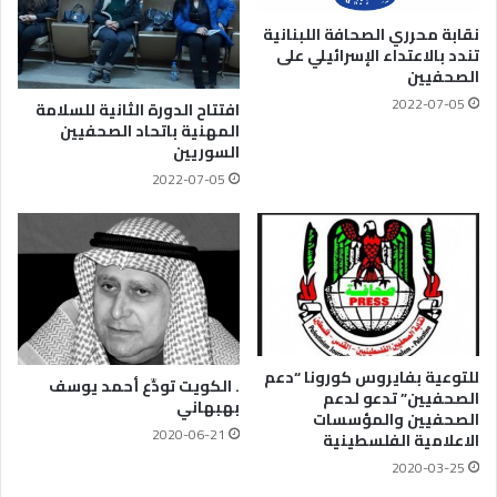
نقابة محرري الصحافة اللبنانية
تندد بالاعتداء الإسرائيلي على
الصحفيين
2022-07-05
افتتاح الدورة الثانية للسلامة
المهنية باتحاد الصحفيين
السوريين
2022-07-05
للتوعية بفايروس كورونا “دعم
. الكويت تودِّع أحمد يوسف
الصحفيين” تدعو لدعم
بهبهاني
الصحفيين والمؤسسات
2020-06-21
الاعلامية الفلسطينية
2020-03-25