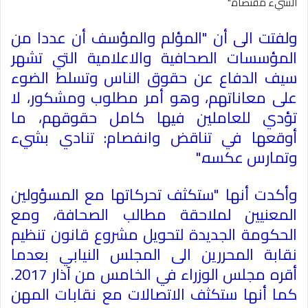
الشيء مقتضاه
".
ولفتت الى أن "المؤلم والمؤسف أن عددا من
المؤسسات الصحافية والاعلامية التي تشهر
سيف الدفاع عن حقوق الناس وتسلط الضوء
على معاناتهم، وهو أمر مطلوب ومشكور، لا
تؤدي للعاملين فيها كامل حقوقهم، ما
أوقعها في تناقض وانفصام: تنادي بشيء
وتمارس عكسه
".
وأكدت أنها "ستكثف تحركاتها مع المسؤولين
المعنيين لملاحقة مطالب الصحافة، ومع
الحكومة الجديدة لتحويل مشروع قانون تنظيم
نقابة
المحررين
الى المجلس النيابي بعدما
أقره
مجلس الوزراء
في الخامس من آذار 2017.
كما أنها ستكثف الاتصالات مع نقابات المهن