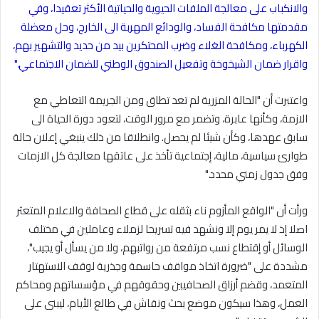
والانكباب على معالجة الملفات الحيوية والحياتية الأكثر تعقيدا، وفي
مقدمتها مكافحة الفساد، والودائع المهربة الى الخارج، وحل معضلة
الكهرباء، ومكافحة الغلاء وضرب المحتكرين بيد من حديد والتشهير بهم،
واقرار ضمان الشيخوخة وتفعيل
الصندوق الوطني للضمان الاجتماعي
".
واعتبرت أن "الحالة المزرية لم تعد تطاق ومن الجريمة التعاطي مع
الازمة، وكأنها عابرة، وتضمر مع مرور الوقت، لتعود دورة الحياة الى
سابق عهدها، وكأن شيئا لم يحصل. وانطلاقا من ذلك ينبغي إعلان حالة
طوارئ سياسية، مالية، إجتماعية تأخذ على عاتقها معالجة كل الازمات
وفق جدول زمني محدد
".
ورأت أن "الواقع المأزوم ناء بثقله على قطاع الصحافة والاعلام المتعثر
اصلا إذ لا يمر يوم إلا ونشهد فيه تسريحا لزملاء وعاملين في مختلف
الوسائل أو إقتطاع نسب مرتفعة من رواتبهم، ولا من يسأل أو يجيب"،
مشددة على "ضرورة اتخاذ مواقف حاسمة وجذرية لوقف الاستهتار
المتعمد، وقضم أرزاق الصحافيين وحقوقهم في مؤسساتهم ومحاكم
العمل، وهذا سيكون موضع بحث ونقاش في طالع الأيام، ليبنى على