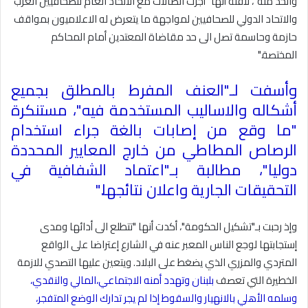
والحد منه"، لافتة أنها "أجرت اتصالات مع الاتحاد العام للصحافيين العرب
والاتحاد الدولي للصحافيين لمواجهة ما يتعرض له الاعلاميون بمواقف
حازمة وحاسمة تصل الى حد مقاضاة المعتدين أمام المحاكم
المختصة
".
وأسفت لـ"العنف المفرط بالمطلق بجميع
أشكاله والاساليب المستخدمة فيه"، مستنكرة
"ما وقع من إصابات بالغة جراء استخدام
الرصاص المطاطي من خارج المعايير المحددة
دوليا"، مطالبة بـ"اعتماد الشفافية في
التحقيقات الجارية واعلان نتائجها
".
وإذ رحبت بـ"تشكيل الحكومة"، أكدت أنها "تتطلع الى أدائها ومدى
إستجابتها لوجع الناس المعبر عنه في الشارع إعتراضا على الواقع
المتردي والمزري الذي يضغط على البلاد. ويتعين عليها التصدي للازمة
الخطيرة التي تعصف
بلبنان
وتهدد أمنه الاجتماعي،المالي والنقدي،
وسلمه الأهلي بالانهيار والسقوط إذا لم يجر تدارك الوضع المتفجر،