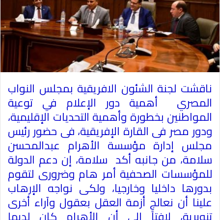
ناقشت لجنة الشئون الافريقية بمجلس النواب
المصري أهمية دور الإعلام في توعية
المواطنين بخطورة وأهمية التحديات الإقليمية،
ودور مصر فى القارة الإفريقية، فى حضور رئيس
مجلس إدارة مؤسسة الأهرام عبدالمحسن
سلامة، من جانبه أكد سلامة، إن دعم الدولة
للمؤسسات الصحفية أمر هام وضرورى لتقوم
بدورها داخليا وخارجيا، ولكى نواجه الإرهاب
علينا أن نعالج أزمة العقل بعقول وآراء أخرى
تنويرية، لافتاً إلى أن الأهرام كان لديها