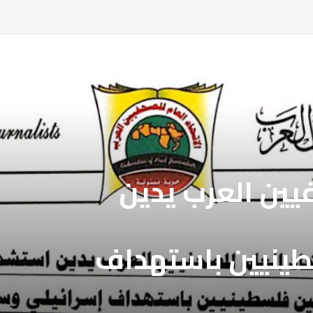
فيين العرب يدين
فيين العرب يطالب
بالافراج عن
طينيين باستهداف