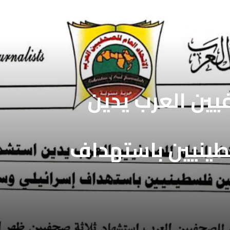
فيين العرب يدين
طينيين باستهداف
ع غزة