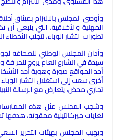
هذا المستوى، ومدى الالتزام والنضج ا
وأوصى المجلس بالالتزام بميثاق أخلا
المهنية والأخلاقية، التي ينبغي أن
تطورات انتشار الوباء، لتجنب الأخطاء ال
وأدان المجلس الوطني للصحافة لجوء 
سيدة في الشارع العام يروج للخرافة
أحد المواقع صورة وهوية أحد الأشخاص
أخرى سعت إلى استغلال انتشار الوباء
تجاري محض، يتعارض مع الرسالة النبي
وشجب المجلس مثل هذه الممارسات، د
لغايات ميركانتيلية ممقوتة، هدفها ت
ويهيب المجلس بهيئات التحرير ال