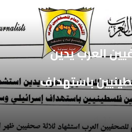
فيين العرب يدين
طينيين باستهداف
فيين العرب يطالب
ع غزة
بالافراج عن
ين المعتقلين