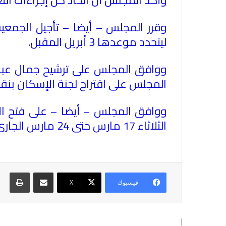
وقرر المجلس – أيضا – تأجيل الجمعية
ليتحدد موعدها 3 أبريل المقبل
.
ووافق المجلس على ترشيح جمال عبد ال
المجلس على اقتراح لجنة الإسكان بنقا
ووافق المجلس – أيضا – على فتح الا
الثلاثاء 17 مارس حتى 24 مارس الجارى، نظرا لوجود طلبات من عدد من الزملاء للاشتراك على ان يكون هذا هو الاستثناء الأخير
مشاركة عبر البريد
طباع
فيسبوك
X