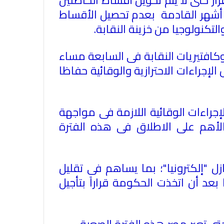
 أشهر القادمة بعدم تحصيل الأقساط
تكنولوجيا من خزينة النقابة
.
وكافتيريات النقابة فى السابعة مساء
لإجراءات الاحترازية والوقائية حفاظا
راءات الوقائية اللازمة فى مواجهة
لأهم على الاطلاق فى هذه الفترة
 "إلكترونيا"؛ بما يساهم فى تقليل
عد أن اتخذت الحكومة قراراً بتأجيل
الاتحاد العام للصحفيين العرب يدين
بكل قوة جريمة إغتيال الاحتلال
الصهيوني للصحفيين الفسطينيين فى
تى تعبر مصر هذه الفترة الصعبة
.