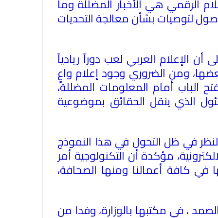
لام الرقمي
هي الأخبار المضللة وما
وصول لتوصيات بشأن معالجة التحديات
ن الإعلام العربي لعب دوراً ريادياً
الاتحاد العام للصحفيين العرب يدين
عضها، ومن الضروري وجود إعلام واعٍ
بكل قوة جريمة إغتيال الاحتلال
 الباب أمام المعلومات المضللة،
الصهيوني للصحفيين الفسطينيين فى
ئول الذي ينقل الحقائق بموضوعية
غزة
الاتحاد العام للصحفيين العرب يطالب
بدعم حرية الصحافة فى الدول العربية
النظر في ظل التحول في هذا النموذج
وذلك بمناسبة اليوم العالمي للصحافة
كترونية، مؤكدة أن التكنولوجية أمر
الثالث من مايو وعيد الصحافة العربية
ا في كافة أعمالنا ومنها الصحافة،
السادس من مايو
الاتحاد العام للصحفيين العرب يدين
بكل قوة اغتيال الزميل ابراهيم عجاج
المصور فى الوكالة العربية السورية
صمد ، في مكتبها بالوزارة، وفدا من
للانباء سانا