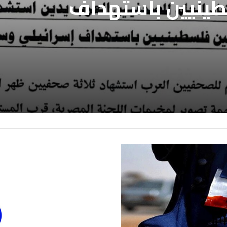
طينيين باستهداف
ع غزة