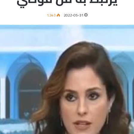
1٬343
2022-05-31