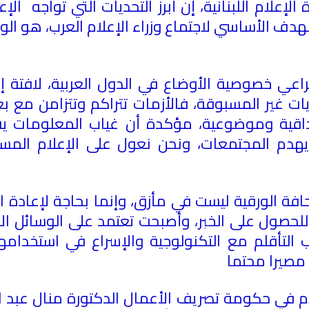
 الإعلام اللبنانية
، إن أبرز التحديات التي تواجه
الإع
دف الأساسي لاجتماع وزراء الإعلام العرب، هو ال
عي خصوصية الأوضاع في الدول العربية، لافتة إلى أ
ات غير المسبوقة، فالأزمات تتراكم وتتزامن مع ب
ية وموضوعية، مؤكدة أن غياب المعلومات يفتح
 يهدم المجتمعات، ونحن نعول على الإعلام المس
حافة الورقية ليست في مأزق، وإنما بحاجة لإعادة 
حصول على الخبر، وأصبحت تعتمد على الوسائل الال
 التأقلم مع التكنولوجية والإسراع في استخدامه
مصيرا محتما
م في حكومة تصريف الأعمال الدكتورة منال عبد ال