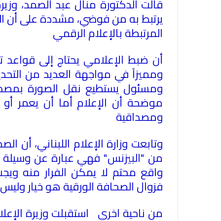
قالت الدكتورة منال عبد الصمد،
وزيرة
يرتبط به من فوضي، مشددة على أن اله
المرتبطة بالإعلام الرقمي
أن ضبط الإعلامي يحتاج إلى قواعد ترا
ومميزاً في مواجهة العديد من التحدي
ومسئول يستطيع نقل الصورة بمصداق
موضحة أن الإعلام أما أن يعمر أو
ومصداقية
وتابعت
وزارة الإعلام اللبناني
، أن الص
من "البيزنس" فهي عبارة عن وسيلة لل
واقع محتم لا يمكن الفرار منه ويجب
فزوال
الصحافة الورقية
هو خيار وليس 
من ناحية اخري استقبلت وزيرة الإعلا