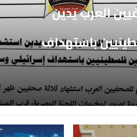
فيين العرب يدين
طينيين باستهداف
ع غزة