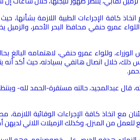
يل نقابي، ينتظر ظهور نتيجتها، خلال ساعات إن شا
م اتخاذ كافة الإجراءات الطبية اللازمة بشأنها، حي
اللواء عمرو حنفي محافظ البحر الأحمر، والزميل ي
وزراء، وللواء عمرو حنفي، لاهتمامه البالغ بحالة
مس ذلك، خلال اتصال هاتفي بسيادته، حيث أكد أنه يت
أحمر
.
، قال عبدالمجيد، حالته مستقرة-الحمد لله- وينتظر
ان مع اتخاذ كافة الإجراءات الوقائية اللازمة، مطا
للعمل من المنزل، وكذلك الزميلات اللاتي لديهن أط
لزملاء هدفه الحرص على خصوصيتهم، وهو السياسة 