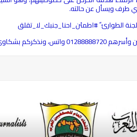
 أي طرف ويسأل عن حالته
.
لجنة الطوارئ ً #اطمئن_احنا_جنبك_لا_تقلق
كاوى وزارة الصحة (105
ة