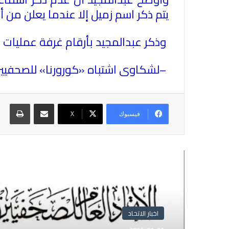
يتم ذكر اسم زميل إلا عندما يعلن من
وذكر عبدالمجيد بأرقام غرفة عمليات 
–
لشكاوى اشتباه «كورورنا» للصحفيين وأسرهم 01288888720 واتس، ونذكركم بش
مشاركة عبر البريد
طباع
فيسبوك
X
أقرأ التالي
اخبار الاتحاد