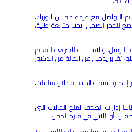
ء الله
.
ث تم التواصل مع غرفة مجلس الوزراء،
خضع للحجر الصحي، تحت متابعة طبية،
 الزميل، والاستجابة السريعة لتقديم
لق تقرير يومي عن الحالة من الدكتور
الاتحاد العام للصحفيين العرب يدين
 إخطارنا بنتيجه المسحة خلال ساعات،
بكل قوة جريمة إغتيال الاحتلال
الصهيوني للصحفيين الفسطينيين فى
غزة
لبًا إدارات الصحف لمنح الحالات التي
الاتحاد العام للصحفيين العرب يطالب
فال، أو اللاتي في فترة الحمل
.
بدعم حرية الصحافة فى الدول العربية
وذلك بمناسبة اليوم العالمي للصحافة
التي يتبعها منذ بداية الأزمة، فلا