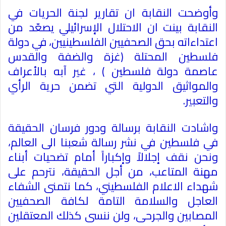
وأوضحت النقابة ان تقارير لجنة الحريات في
النقابة بينت ان الاحتلال الإسرائيلي يصعّد من
اعتداءاته بحق الصحفيين الفلسطينيين، في دولة
فلسطين المحتلة (غزة والضفة والقدس
عاصمة دولة فلسطين ) ، غير آبه بالأعراف
والمواثيق الدولية التي تضمن حرية الرأي
والتعبير
.
واشادت النقابة برسالة ودور فرسان الحقيقة
في فلسطين في نشر رسالة شعبنا الى العالم،
ونحن نقف إجلالاً وإكباراً أمام تضحيات أبناء
مهنة المتاعب، من أجل الحقيقة، نترحم على
شهداء الاعلام الفلسطيني، كما نتمنى الشفاء
العاجل والسلامة التامة لكافة الصحفيين
المصابين والجرحى، ولن ننسى كذلك المعتقلين